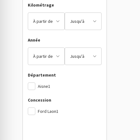
Kilométrage
Année
Département
Aisne
1
Concession
Ford Laon
1