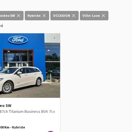
ondeo SW
Hybride
OCCASION
Ville: Laon
vé
eo SW
187ch Titanium Business BVA 7cv
 300 Km - Hybride