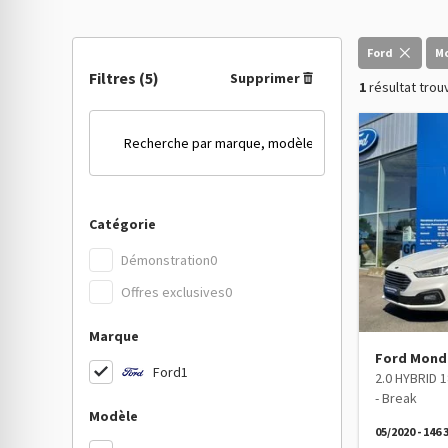
Ford
M
Filtres
(5)
Supprimer
1
résultat trou
Catégorie
Démonstration
0
Offres exclusives
0
Marque
Ford Mond
Ford
1
2.0 HYBRID 
- Break
Modèle
05/2020 - 146