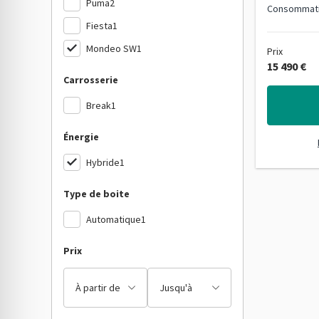
Puma
2
Consommat
Fiesta
1
Mondeo SW
1
Prix
15 490 €
Carrosserie
Break
1
Énergie
Hybride
1
Type de boite
Automatique
1
Prix