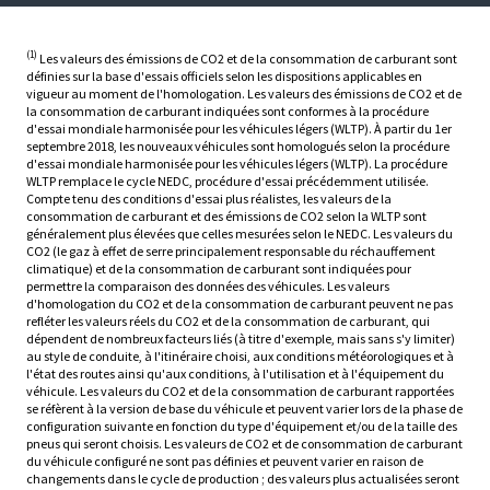
(1)
Les valeurs des émissions de CO2 et de la consommation de carburant sont
définies sur la base d'essais officiels selon les dispositions applicables en
vigueur au moment de l'homologation. Les valeurs des émissions de CO2 et de
la consommation de carburant indiquées sont conformes à la procédure
d'essai mondiale harmonisée pour les véhicules légers (WLTP). À partir du 1er
septembre 2018, les nouveaux véhicules sont homologués selon la procédure
d'essai mondiale harmonisée pour les véhicules légers (WLTP). La procédure
WLTP remplace le cycle NEDC, procédure d'essai précédemment utilisée.
Compte tenu des conditions d'essai plus réalistes, les valeurs de la
consommation de carburant et des émissions de CO2 selon la WLTP sont
généralement plus élevées que celles mesurées selon le NEDC. Les valeurs du
CO2 (le gaz à effet de serre principalement responsable du réchauffement
climatique) et de la consommation de carburant sont indiquées pour
permettre la comparaison des données des véhicules. Les valeurs
d'homologation du CO2 et de la consommation de carburant peuvent ne pas
refléter les valeurs réels du CO2 et de la consommation de carburant, qui
dépendent de nombreux facteurs liés (à titre d'exemple, mais sans s'y limiter)
au style de conduite, à l'itinéraire choisi, aux conditions météorologiques et à
l'état des routes ainsi qu'aux conditions, à l'utilisation et à l'équipement du
véhicule. Les valeurs du CO2 et de la consommation de carburant rapportées
se réfèrent à la version de base du véhicule et peuvent varier lors de la phase de
configuration suivante en fonction du type d'équipement et/ou de la taille des
pneus qui seront choisis. Les valeurs de CO2 et de consommation de carburant
du véhicule configuré ne sont pas définies et peuvent varier en raison de
changements dans le cycle de production ; des valeurs plus actualisées seront