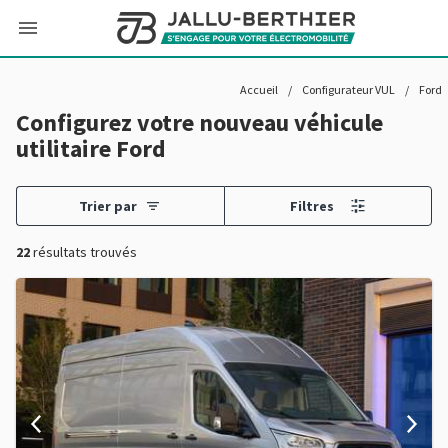
Accueil
/
Configurateur VUL
/
Ford
Configurez votre nouveau véhicule
utilitaire Ford
Trier par
Filtres
22
résultats trouvés