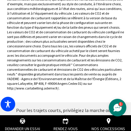
d'exemple, mais pas exclusivement) au style de conduite, à l'itinéraire choisi,
aux conditions météorologiques et à l'état des routes, ainsi qu'aux conditions,
à l'utilisation et à l'équipement du véhicule. Les valeurs de CO2 et de
consommation de carburant rapportées se réfèrent à la version de base du
véhicule et peuvent varier lors de la phase de configuration suivante en
fonction du type d'équipement et/ou de la taille des pneus qui seront choisis.
Les valeurs de CO2 et de consommation de carburant du véhicule configuré ne
sont pas définies et peuvent varier en raison de changements dans le cycle de
production ; des valeurs plus actualisées seront disponibles chez le
concessionnaire choisi. Dans tous les cas, les valeurs officiels de CO2 et de
consommation de carburant du véhicule acheté par le client seront fournies
avec les documents accompagnant le véhicule. Pour de plus amples
renseignements sur les consommations de carburant et les émissions de CO2,
veuillez consulter le guide pratique intitulé " Consommations
conventionnelles de carburant et émissions de CO2 des véhicules particuliers
neufs " disponible gratuitement dans tous les points de vente ou auprès de
l'ADEME - Agence de l'Environnement et de la Maîtrise de l'Énergie (Éditions, 2
square Lafayette, BP 406, F-49004 Angers Cedex 01) ou sur
http://www.carlabelling.ademe.fr/.
1
Pour les trajets courts, privilégiez la marche ou le
vélo
#SeDéplacerMoinsPolluer
DEMANDER UN ESSAI
RENDEZ-VOUS
NOS CONCESSIONS