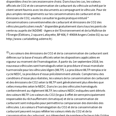
disponibles chez le concessionnaire choisi. Dans tous les cas, les valeurs
officiels de CO2 et de consommation de carburant du véhicule acheté par le
client seront fournis avec les documents accompagnant le véhicule. Pour de
plus amples renseignements sur les consommations de carburant et les
émissions de CO2, veuillez consulter le guide pratique intitulé "
Consommations conventionnelles de carburant et émissions de CO2 des
véhicules particuliers neufs " disponible gratuitement dans tous les points de
vente ou auprès de l'ADEME - Agence de l'Environnement et de la Maîtrise de
l'Énergie (Éditions, 2 square Lafayette, BP 406, F-49004 Angers Cedex 01) ou sur
http://www.carlabelling.ademe.fr/.
(2)
Les valeurs des émissions de CO2 et de la consommation de carburant sont
définies sur la base d'essais officiels selon les dispositions applicables en
vigueur au moment de l'homologation. À partir du 1er septembre 2018, les
nouveaux véhicules sont homologués selon la procédure d'essai mondiale
harmonisée pour les véhicules légers (WLTP). La procédure WLTP remplace le
cycle NEDC, la procédure d'essai précédemment utilisée. Compte tenu des
conditions d'essai plus réalistes, les valeurs de la consommation de carburant
et des émissions de CO2 selon la WLTP sont généralement plus élevées que
celles mesurées selon le NEDC. Dans le cas des véhicules homologués
conformément au règlement WLTP, les valeurs NEDC indiquées sont dérivés
des valeurs WLTP. Les valeurs du CO2 (le gaz à effet de serre principalement
responsable du réchauffement climatique) et de la consommation de
carburant sont indiquées pour permettre la comparaison des données des
véhicules. Les valeurs d'homologation du CO2 et de la consommation de
carburant peuvent ne pas refléter les valeurs réels du CO2 et de la
consommation de carburant, qui dépendent de nombreux facteurs liés (à titre