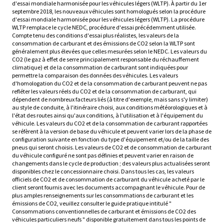
d'essai mondiale harmonisée pour les véhicules légers (WLTP). À partir du 1er
septembre 2018, les nouveaux véhicules sont homologués selon la procédure
d'essai mondiale harmonisée pour les véhicules légers (WLTP). La procédure
WLTP remplace le cycle NEDC, procédure d'essai précédemment utilisée.
Compte tenu des conditions d'essai plus réalistes, les valeurs de la
consommation de carburant et des émissions de CO2 selon la WLTP sont
généralement plus élevées que celles mesurées selon le NEDC. Les valeurs du
CO2 (le gaz à effet de serre principalement responsable du réchauffement
climatique) et de la consommation de carburant sont indiquées pour
permettre la comparaison des données des véhicules. Les valeurs
d'homologation du CO2 et de la consommation de carburant peuvent ne pas
refléter les valeurs réels du CO2 et de la consommation de carburant, qui
dépendent de nombreux facteurs liés (à titre d'exemple, mais sans s'y limiter)
au style de conduite, à l'itinéraire choisi, aux conditions météorologiques et à
l'état des routes ainsi qu'aux conditions, à l'utilisation et à l'équipement du
véhicule. Les valeurs du CO2 et de la consommation de carburant rapportées
se réfèrent à la version de base du véhicule et peuvent varier lors de la phase de
configuration suivante en fonction du type d'équipement et/ou de la taille des
pneus qui seront choisis. Les valeurs de CO2 et de consommation de carburant
du véhicule configuré ne sont pas définies et peuvent varier en raison de
changements dans le cycle de production ; des valeurs plus actualisées seront
disponibles chez le concessionnaire choisi. Dans tous les cas, les valeurs
officiels de CO2 et de consommation de carburant du véhicule acheté par le
client seront fournis avec les documents accompagnant le véhicule. Pour de
plus amples renseignements sur les consommations de carburant et les
émissions de CO2, veuillez consulter le guide pratique intitulé "
Consommations conventionnelles de carburant et émissions de CO2 des
véhicules particuliers neufs " disponible gratuitement dans tous les points de