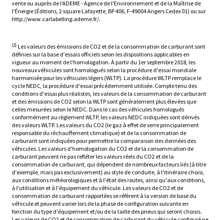
vente ou auprès de l'ADEME - Agence de l'Environnement et de la Maîtrise de
l'Énergie (Éditions, 2 square Lafayette, BP 406, F-49004 Angers Cedex 01) ou sur
http://www.carlabelling.ademe.fr/.
(2)
Les valeurs des émissions de CO2 et de la consommation de carburant sont
définies sur la base d'essais officiels selon les dispositions applicables en
vigueur au moment de l'homologation. À partir du 1er septembre 2018, les
nouveaux véhicules sont homologués selon la procédure d'essai mondiale
harmonisée pour les véhicules légers (WLTP). La procédure WLTP remplace le
cycle NEDC, la procédure d'essai précédemment utilisée. Compte tenu des
conditions d'essai plus réalistes, les valeurs de la consommation de carburant
et des émissions de CO2 selon la WLTP sont généralement plus élevées que
celles mesurées selon le NEDC. Dans le cas des véhicules homologués
conformément au règlement WLTP, les valeurs NEDC indiquées sont dérivés
des valeurs WLTP. Les valeurs du CO2 (le gaz à effet de serre principalement
responsable du réchauffement climatique) et de la consommation de
carburant sont indiquées pour permettre la comparaison des données des
véhicules. Les valeurs d'homologation du CO2 et de la consommation de
carburant peuvent ne pas refléter les valeurs réels du CO2 et de la
consommation de carburant, qui dépendent de nombreux facteurs liés (à titre
d'exemple, mais pas exclusivement) au style de conduite, à l'itinéraire choisi,
aux conditions météorologiques et à l'état des routes, ainsi qu'aux conditions,
à l'utilisation et à l'équipement du véhicule. Les valeurs de CO2 et de
consommation de carburant rapportées se réfèrent à la version de base du
véhicule et peuvent varier lors de la phase de configuration suivante en
fonction du type d'équipement et/ou de la taille des pneus qui seront choisis.
Les valeurs de CO2 et de consommation de carburant du véhicule configuré ne