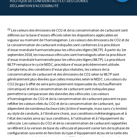
POLITIQUE DE CONFIDENTIALITÉ ET DES COOKIES
DÉCLARATION D’ACCESSIBILITÉ
(1)
Les valeurs des émissions de CO2 et de la consommation de carburant sont
définies sur la base d'essais officiels selon les dispositions applicables en
vigueur au moment de l'homologation. Les valeurs des émissions de CO2 et de
la consommation de carburant indiquées sont conformes à la procédure
d'essai mondiale harmonisée pour les véhicules légers (WLTP). À partir du 1er
septembre 2018, les nouveaux véhicules sont homologués selon la procédure
d'essai mondiale harmonisée pour les véhicules légers (WLTP). La procédure
WLTP remplace le cycle NEDC, procédure d'essai précédemment utilisée.
Compte tenu des conditions d'essai plus réalistes, les valeurs de la
consommation de carburant et des émissions de CO2 selon la WLTP sont
généralement plus élevées que celles mesurées selon le NEDC. Les valeurs du
CO2 (le gaz à effet de serre principalement responsable du réchauffement
climatique) et de la consommation de carburant sont indiquées pour
permettre la comparaison des données des véhicules. Les valeurs
d'homologation du CO2 et de la consommation de carburant peuvent ne pas
refléter les valeurs réels du CO2 et de la consommation de carburant, qui
dépendent de nombreux facteurs liés (à titre d'exemple, mais sans s'y limiter)
au style de conduite, à l'itinéraire choisi, aux conditions météorologiques et à
l'état des routes ainsi qu'aux conditions, à l'utilisation et à l'équipement du
véhicule. Les valeurs du CO2 et de la consommation de carburant rapportées
se réfèrent à la version de base du véhicule et peuvent varier lors de la phase de
configuration suivante en fonction du type d'équipement et/ou de la taille des