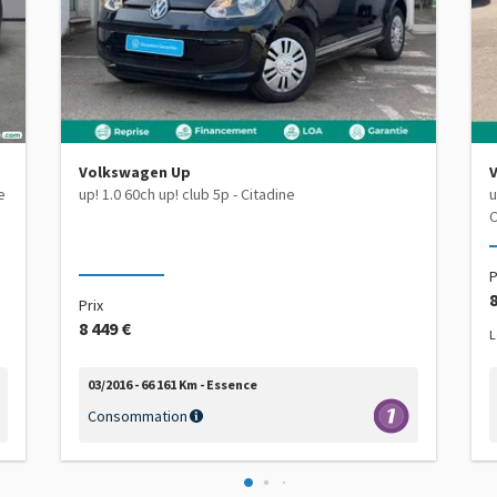
Volkswagen Up
ne
up! 1.0 60ch up! club 5p - Citadine
u
C
P
8
Prix
8 449 €
L
03/2016 - 66 161 Km - Essence
Consommation