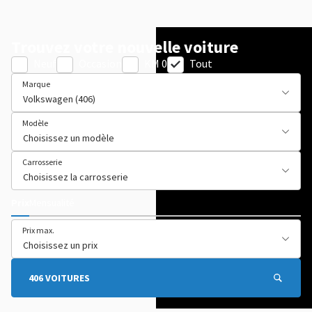
Trouvez votre nouvelle voiture
Neuf
Occasion
KM 0
Tout
Marque
Modèle
Carrosserie
Prix
Mensualité
Prix max.
406 VOITURES