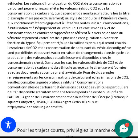
véhicules. Les valeurs d'homologation du CO2 et de la consommation de
carburant peuvent ne pas refléter les valeurs réels du CO2 et de la
consommation de carburant, qui dépendent de nombreux facteurs liés (à titre
d'exemple, mais pas exclusivement) au style de conduite, à l'itinéraire choisi,
aux conditions météorologiques et à l'état des routes, ainsi qu'aux conditions,
à l'utilisation et à l'équipement du véhicule. Les valeurs de CO2 et de
consommation de carburant rapportées se réfèrent à la version de base du
véhicule et peuvent varier lors de la phase de configuration suivante en
fonction du type d'équipement et/ou de la taille des pneus qui seront choisis.
Les valeurs de CO2 et de consommation de carburant du véhicule configuré ne
sont pas définies et peuvent varier en raison de changements dans le cycle de
production ; des valeurs plus actualisées seront disponibles chez le
concessionnaire choisi. Dans tous les cas, les valeurs officiels de CO2 et de
consommation de carburant du véhicule acheté par le client seront fournies
avec les documents accompagnant le véhicule. Pour de plus amples
renseignements sur les consommations de carburant et les émissions de CO2,
veuillez consulter le guide pratique intitulé " Consommations
conventionnelles de carburant et émissions de CO2 des véhicules particuliers
neufs " disponible gratuitement dans tous les points de vente ou auprès de
l'ADEME - Agence de l'Environnement et de la Maîtrise de l'Énergie (Éditions, 2
square Lafayette, BP 406, F-49004 Angers Cedex 01) ou sur
http://www.carlabelling.ademe.fr/.
1
Pour les trajets courts, privilégiez la marche ou le
vélo