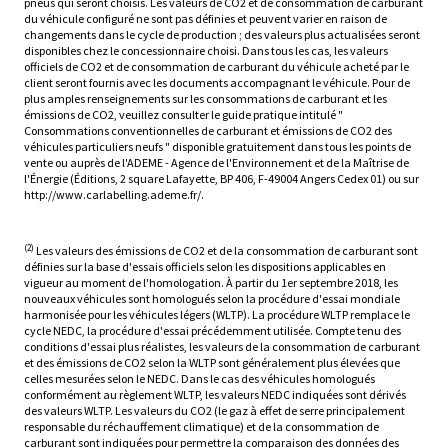
pneus qui seront choisis. Les valeurs de CO2 et de consommation de carburant
du véhicule configuré ne sont pas définies et peuvent varier en raison de
changements dans le cycle de production ; des valeurs plus actualisées seront
disponibles chez le concessionnaire choisi. Dans tous les cas, les valeurs
officiels de CO2 et de consommation de carburant du véhicule acheté par le
client seront fournis avec les documents accompagnant le véhicule. Pour de
plus amples renseignements sur les consommations de carburant et les
émissions de CO2, veuillez consulter le guide pratique intitulé "
Consommations conventionnelles de carburant et émissions de CO2 des
véhicules particuliers neufs " disponible gratuitement dans tous les points de
vente ou auprès de l'ADEME - Agence de l'Environnement et de la Maîtrise de
l'Énergie (Éditions, 2 square Lafayette, BP 406, F-49004 Angers Cedex 01) ou sur
http://www.carlabelling.ademe.fr/.
(2)
Les valeurs des émissions de CO2 et de la consommation de carburant sont
définies sur la base d'essais officiels selon les dispositions applicables en
vigueur au moment de l'homologation. À partir du 1er septembre 2018, les
nouveaux véhicules sont homologués selon la procédure d'essai mondiale
harmonisée pour les véhicules légers (WLTP). La procédure WLTP remplace le
cycle NEDC, la procédure d'essai précédemment utilisée. Compte tenu des
conditions d'essai plus réalistes, les valeurs de la consommation de carburant
et des émissions de CO2 selon la WLTP sont généralement plus élevées que
celles mesurées selon le NEDC. Dans le cas des véhicules homologués
conformément au règlement WLTP, les valeurs NEDC indiquées sont dérivés
des valeurs WLTP. Les valeurs du CO2 (le gaz à effet de serre principalement
responsable du réchauffement climatique) et de la consommation de
carburant sont indiquées pour permettre la comparaison des données des