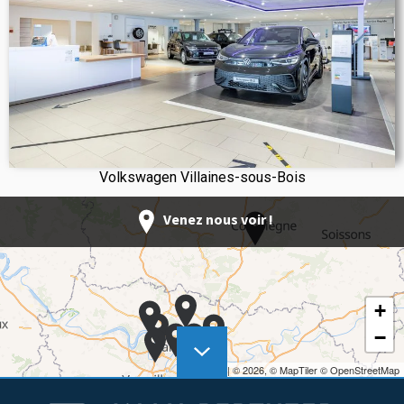
Volkswagen Villaines-sous-Bois
Venez nous voir !
+
−
Leaflet
|
© 2026,
© MapTiler
© OpenStreetMap