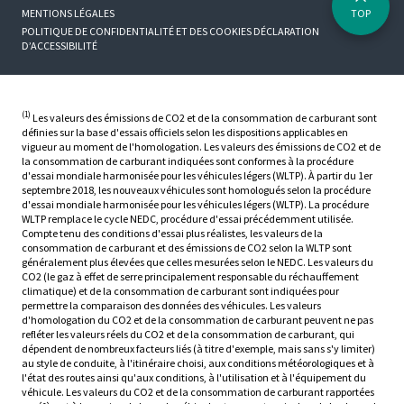
MENTIONS LÉGALES
TOP
POLITIQUE DE CONFIDENTIALITÉ ET DES COOKIES
DÉCLARATION
D’ACCESSIBILITÉ
(1)
Les valeurs des émissions de CO2 et de la consommation de carburant sont
définies sur la base d'essais officiels selon les dispositions applicables en
vigueur au moment de l'homologation. Les valeurs des émissions de CO2 et de
la consommation de carburant indiquées sont conformes à la procédure
d'essai mondiale harmonisée pour les véhicules légers (WLTP). À partir du 1er
septembre 2018, les nouveaux véhicules sont homologués selon la procédure
d'essai mondiale harmonisée pour les véhicules légers (WLTP). La procédure
WLTP remplace le cycle NEDC, procédure d'essai précédemment utilisée.
Compte tenu des conditions d'essai plus réalistes, les valeurs de la
consommation de carburant et des émissions de CO2 selon la WLTP sont
généralement plus élevées que celles mesurées selon le NEDC. Les valeurs du
CO2 (le gaz à effet de serre principalement responsable du réchauffement
climatique) et de la consommation de carburant sont indiquées pour
permettre la comparaison des données des véhicules. Les valeurs
d'homologation du CO2 et de la consommation de carburant peuvent ne pas
refléter les valeurs réels du CO2 et de la consommation de carburant, qui
dépendent de nombreux facteurs liés (à titre d'exemple, mais sans s'y limiter)
au style de conduite, à l'itinéraire choisi, aux conditions météorologiques et à
l'état des routes ainsi qu'aux conditions, à l'utilisation et à l'équipement du
véhicule. Les valeurs du CO2 et de la consommation de carburant rapportées