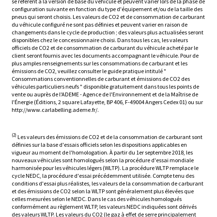
se réfèrent à la version de base du véhicule et peuvent varier lors de la phase de
configuration suivante en fonction du type d'équipement et/ou de la taille des
pneus qui seront choisis. Les valeurs de CO2 et de consommation de carburant
du véhicule configuré ne sont pas définies et peuvent varier en raison de
changements dans le cycle de production ; des valeurs plus actualisées seront
disponibles chez le concessionnaire choisi. Dans tous les cas, les valeurs
officiels de CO2 et de consommation de carburant du véhicule acheté par le
client seront fournis avec les documents accompagnant le véhicule. Pour de
plus amples renseignements sur les consommations de carburant et les
émissions de CO2, veuillez consulter le guide pratique intitulé "
Consommations conventionnelles de carburant et émissions de CO2 des
véhicules particuliers neufs " disponible gratuitement dans tous les points de
vente ou auprès de l'ADEME - Agence de l'Environnement et de la Maîtrise de
l'Énergie (Éditions, 2 square Lafayette, BP 406, F-49004 Angers Cedex 01) ou sur
http://www.carlabelling.ademe.fr/.
(2)
Les valeurs des émissions de CO2 et de la consommation de carburant sont
définies sur la base d'essais officiels selon les dispositions applicables en
vigueur au moment de l'homologation. À partir du 1er septembre 2018, les
nouveaux véhicules sont homologués selon la procédure d'essai mondiale
harmonisée pour les véhicules légers (WLTP). La procédure WLTP remplace le
cycle NEDC, la procédure d'essai précédemment utilisée. Compte tenu des
conditions d'essai plus réalistes, les valeurs de la consommation de carburant
et des émissions de CO2 selon la WLTP sont généralement plus élevées que
celles mesurées selon le NEDC. Dans le cas des véhicules homologués
conformément au règlement WLTP, les valeurs NEDC indiquées sont dérivés
des valeurs WLTP. Les valeurs du CO2 (le gaz à effet de serre principalement