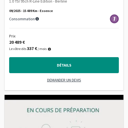
1.0 TSI 95ch R-Line Edition - Berline
09/2025 - 15 489 Km - Essence
Consommation
Prix
20 489 €
337 €
Le vôtre dès
/ mois
DÉTAILS
DEMANDER UN DEVIS