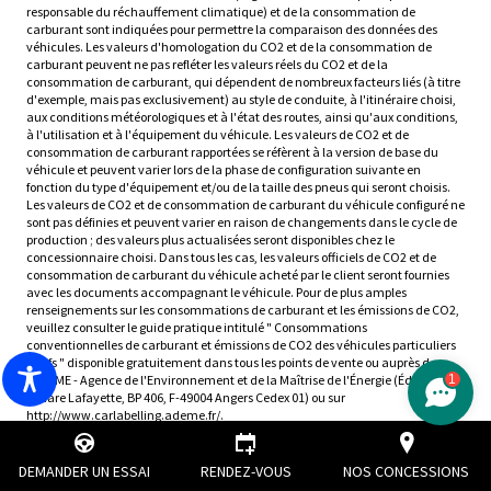
responsable du réchauffement climatique) et de la consommation de
carburant sont indiquées pour permettre la comparaison des données des
véhicules. Les valeurs d'homologation du CO2 et de la consommation de
carburant peuvent ne pas refléter les valeurs réels du CO2 et de la
consommation de carburant, qui dépendent de nombreux facteurs liés (à titre
d'exemple, mais pas exclusivement) au style de conduite, à l'itinéraire choisi,
aux conditions météorologiques et à l'état des routes, ainsi qu'aux conditions,
à l'utilisation et à l'équipement du véhicule. Les valeurs de CO2 et de
consommation de carburant rapportées se réfèrent à la version de base du
véhicule et peuvent varier lors de la phase de configuration suivante en
fonction du type d'équipement et/ou de la taille des pneus qui seront choisis.
Les valeurs de CO2 et de consommation de carburant du véhicule configuré ne
sont pas définies et peuvent varier en raison de changements dans le cycle de
production ; des valeurs plus actualisées seront disponibles chez le
concessionnaire choisi. Dans tous les cas, les valeurs officiels de CO2 et de
consommation de carburant du véhicule acheté par le client seront fournies
avec les documents accompagnant le véhicule. Pour de plus amples
renseignements sur les consommations de carburant et les émissions de CO2,
veuillez consulter le guide pratique intitulé " Consommations
conventionnelles de carburant et émissions de CO2 des véhicules particuliers
neufs " disponible gratuitement dans tous les points de vente ou auprès de
1
l'ADEME - Agence de l'Environnement et de la Maîtrise de l'Énergie (Éditions, 2
square Lafayette, BP 406, F-49004 Angers Cedex 01) ou sur
http://www.carlabelling.ademe.fr/.
DEMANDER UN ESSAI
RENDEZ-VOUS
NOS CONCESSIONS