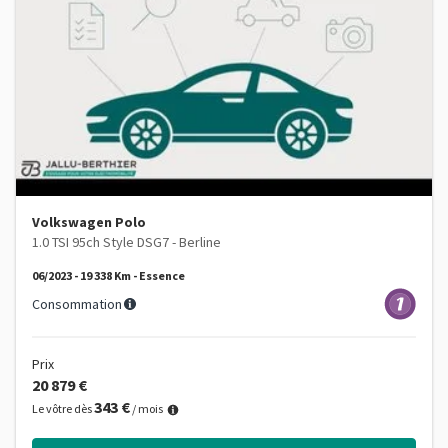
Volkswagen Polo
1.0 TSI 95ch Style DSG7 - Berline
06/2023 - 19 338 Km - Essence
Consommation
Prix
20 879 €
343 €
Le vôtre dès
/ mois