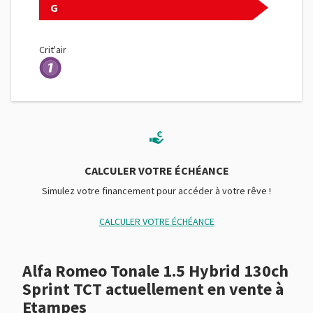
G
Ceintures avant ajustables en hauteur
Clim automatique bi-zones
Crit'air
Commande du comportement dynamique
Commandes du système audio au volant
Compte tours
Diffuseur AR noir
Direction assistée
CALCULER VOTRE ÉCHÉANCE
Démarrage sans clé
Simulez votre financement pour accéder à votre rêve !
ESP
CALCULER VOTRE ÉCHÉANCE
Eclairage d'ambiance
Ecran multifonction couleur
Alfa Romeo Tonale 1.5 Hybrid 130ch
Sprint TCT actuellement en vente à
Ecran tactile
Etampes