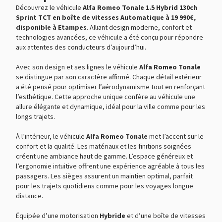
Essuie-glace arrière
Découvrez le véhicule
Alfa Romeo Tonale 1.5 Hybrid 130ch
Sprint TCT en boîte de vitesses Automatique à 19 990€,
Feux arrière à LED
disponible à Etampes
. Alliant design moderne, confort et
Feux de jour à LED
technologies avancées, ce véhicule a été conçu pour répondre
aux attentes des conducteurs d’aujourd’hui.
Feux de route automatiques
Avec son design et ses lignes le véhicule
Alfa Romeo Tonale
Frein stationnement électrique
se distingue par son caractère affirmé. Chaque détail extérieur
a été pensé pour optimiser l’aérodynamisme tout en renforçant
Freinage automatique d'urgence
l’esthétique. Cette approche unique confère au véhicule une
allure élégante et dynamique, idéal pour la ville comme pour les
GPS Cartographique
longs trajets.
Interface Media
À l’intérieur, le véhicule
Alfa Romeo Tonale
met l’accent sur le
Jantes Alu
confort et la qualité. Les matériaux et les finitions soignées
créent une ambiance haut de gamme. L’espace généreux et
Kit mains-libres Bluetooth
l’ergonomie intuitive offrent une expérience agréable à tous les
passagers. Les sièges assurent un maintien optimal, parfait
Lampe de coffre
pour les trajets quotidiens comme pour les voyages longue
distance.
Limiteur de vitesse
Lunette arrière surteintée
Équipée d’une motorisation
Hybride
et d’une boîte de vitesses