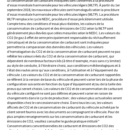
la consommation de carburant indiquées sont conformes à la procédure
d'essai mondiale harmonisée pour les véhicules légers (WLTP). À partir du 1er
septembre 2018, les nouveaux véhicules sont homologués selon la procédure
d'essai mondiale harmonisée pour les véhicules légers (WLTP). La procédure
WLTP remplace le cycle NEDC, procédure d'essai précédemment utilisée.
Compte tenu des conditions d'essai plus réalistes, les valeurs de la
consommation de carburant et des émissions de CO2 selon la WLTP sont
généralement plus élevées que celles mesurées selon le NEDC. Les valeurs du
CO2 (le gaz à effet de serre principalement responsable du réchauffement
climatique) et de la consommation de carburant sont indiquées pour
permettre la comparaison des données des véhicules. Les valeurs
d'homologation du CO2 et de la consommation de carburant peuvent ne pas
refléter les valeurs réels du CO2 et de la consommation de carburant, qui
dépendent de nombreux facteurs liés (à titre d'exemple, mais sans s'y limiter)
au style de conduite, à l'itinéraire choisi, aux conditions météorologiques et à
l'état des routes ainsi qu'aux conditions, à l'utilisation et à l'équipement du
véhicule. Les valeurs du CO2 et de la consommation de carburant rapportées
se réfèrent à la version de base du véhicule et peuvent varier lors de la phase de
configuration suivante en fonction du type d'équipement et/ou de la taille des
pneus qui seront choisis. Les valeurs de CO2 et de consommation de carburant
du véhicule configuré ne sont pas définies et peuvent varier en raison de
changements dans le cycle de production ; des valeurs plus actualisées seront
disponibles chez le concessionnaire choisi. Dans tous les cas, les valeurs
officiels de CO2 et de consommation de carburant du véhicule acheté par le
client seront fournis avec les documents accompagnant le véhicule. Pour de
plus amples renseignements sur les consommations de carburant et les
émissions de CO2, veuillez consulter le guide pratique intitulé "
Consommations conventionnelles de carburant et émissions de CO2 des