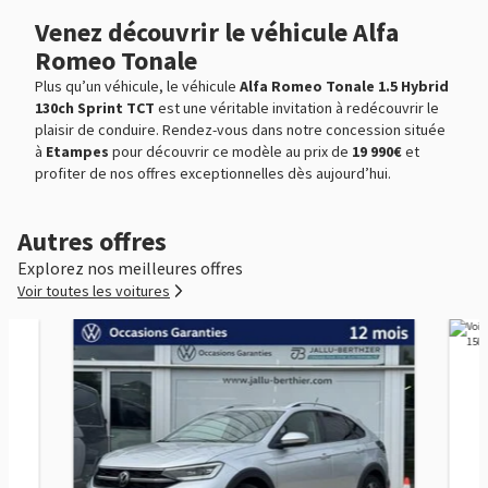
Rétroviseurs rabattables électriquement
Venez découvrir le véhicule Alfa
Rétroviseurs électriques
Romeo Tonale
Services connectés
Plus qu’un véhicule, le véhicule
Alfa Romeo Tonale 1.5 Hybrid
130ch Sprint TCT
est une véritable invitation à redécouvrir le
Siège cond. avec réglage lombaire électr
plaisir de conduire. Rendez-vous dans notre concession située
à
Etampes
pour découvrir ce modèle au prix de
19 990€
et
Système d'accès sans clé
profiter de nos offres exceptionnelles dès aujourd’hui.
Système de détection de somnolence
Autres offres
Système de prévention des collisions
Explorez nos meilleures offres
TMC
Voir toutes les voitures
Tablette cache bagages
Température extérieure
Tissu Carbone /AlfaTec spq Rouge
Troisième ceinture de sécurité
Témoin de bouclage ceinture conducteur