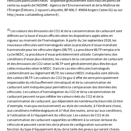
véhicules particuliers neufs " disponible gratuitement dans tous les points de
vente ou auprès de l'ADEME - Agence de l'Environnement et de la Maîtrise de
l'Énergie (Éditions, 2 square Lafayette, BP 406, F-49004 Angers Cedex 01) ou sur
http://www.carlabelling.ademe.fr/.
(2)
Les valeurs des émissions de CO2 et de la consommation de carburant sont
définies sur la base d'essais officiels selon les dispositions applicables en
vigueur au moment de l'homologation. À partir du 1er septembre 2018, les
nouveaux véhicules sont homologués selon la procédure d'essai mondiale
harmonisée pour les véhicules légers (WLTP). La procédure WLTP remplace le
cycle NEDC, la procédure d'essai précédemment utilisée. Compte tenu des
conditions d'essai plus réalistes, les valeurs de la consommation de carburant
et des émissions de CO2 selon la WLTP sont généralement plus élevées que
celles mesurées selon le NEDC. Dans le cas des véhicules homologués
conformément au règlement WLTP, les valeurs NEDC indiquées sont dérivés
des valeurs WLTP. Les valeurs du CO2 (le gaz à effet de serre principalement
responsable du réchauffement climatique) et de la consommation de
carburant sont indiquées pour permettre la comparaison des données des
véhicules. Les valeurs d'homologation du CO2 et de la consommation de
carburant peuvent ne pas refléter les valeurs réels du CO2 et de la
consommation de carburant, qui dépendent de nombreux facteurs liés (à titre
d'exemple, mais pas exclusivement) au style de conduite, à l'itinéraire choisi,
aux conditions météorologiques et à l'état des routes, ainsi qu'aux conditions,
à l'utilisation et à l'équipement du véhicule. Les valeurs de CO2 et de
consommation de carburant rapportées se réfèrent à la version de base du
véhicule et peuvent varier lors de la phase de configuration suivante en
fonction du type d'équipement et/ou de la taille des pneus qui seront choisis.