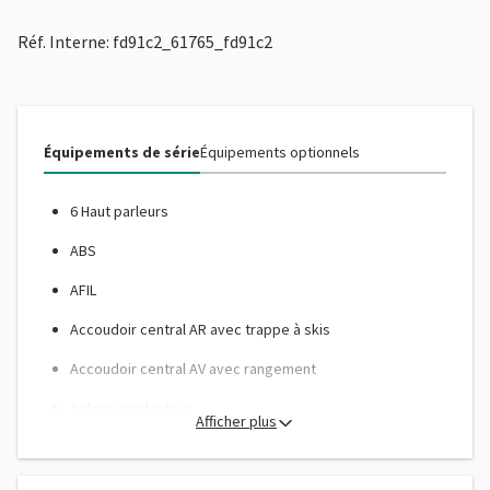
Réf. Interne: fd91c2_61765_fd91c2
Équipements de série
Équipements optionnels
6 Haut parleurs
ABS
AFIL
Accoudoir central AR avec trappe à skis
Accoudoir central AV avec rangement
Airbag conducteur
Afficher plus
Airbag genoux
Airbag passager