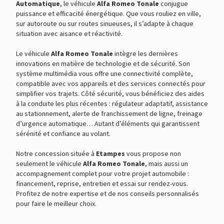
Automatique
, le véhicule
Alfa Romeo Tonale
conjugue
Ordinateur de bord
puissance et efficacité énergétique. Que vous rouliez en ville,
sur autoroute ou sur routes sinueuses, il s’adapte à chaque
Phares avant LED
situation avec aisance et réactivité.
Prise 12V
Le véhicule
Alfa Romeo Tonale
intègre les dernières
innovations en matière de technologie et de sécurité. Son
Radar de stationnement AR
système multimédia vous offre une connectivité complète,
Radar de stationnement AV
compatible avec vos appareils et des services connectés pour
simplifier vos trajets. Côté sécurité, vous bénéficiez des aides
Radio numérique DAB
à la conduite les plus récentes : régulateur adaptatif, assistance
au stationnement, alerte de franchissement de ligne, freinage
Reconnaissance panneaux de signalisation
d’urgence automatique… Autant d’éléments qui garantissent
sérénité et confiance au volant.
Rouge Alfa Pastel
Notre concession située à
Etampes
vous propose non
Régulateur de vitesse
seulement le véhicule
Alfa Romeo Tonale
, mais aussi un
Régulateur de vitesse adaptatif
accompagnement complet pour votre projet automobile :
financement, reprise, entretien et essai sur rendez-vous.
Rétroviseur intérieur électrochrome
Profitez de notre expertise et de nos conseils personnalisés
pour faire le meilleur choix.
Rétroviseurs dégivrants