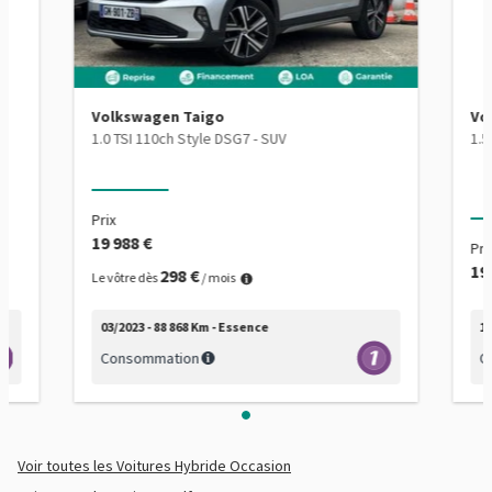
Témoin de perte de pression pneumatique
Verrouillage centralisé à distance
Vitres arrière surteintées
Volkswagen Taigo
Vo
1.0 TSI 110ch Style DSG7 - SUV
Vitres arrière électriques
Vitres avant électriques
Prix
Volant cuir
19 988 €
Pri
Volant sport
19
298 €
Le vôtre dès
/ mois
03/2023 - 88 868 Km - Essence
12
Consommation
C
Voir toutes les Voitures Hybride Occasion