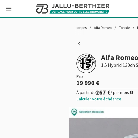
Accueil
/
Voitures
/
Occasion
/
Etampes
/
Alfa Romeo
/
Tonale
/
Alfa Romeo
1.5 Hybrid 130ch 
Prix
19 990 €
267 €
À partir de
/ par mois
Calculer votre échéance