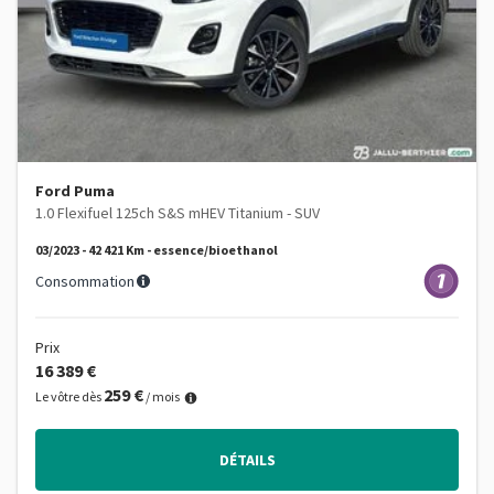
Ford Puma
1.0 Flexifuel 125ch S&S mHEV Titanium - SUV
03/2023 - 42 421 Km - essence/bioethanol
Consommation
Prix
16 389 €
259 €
Le vôtre dès
/ mois
DÉTAILS