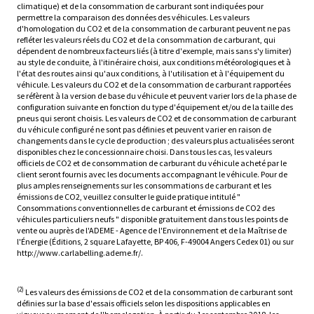
climatique) et de la consommation de carburant sont indiquées pour
permettre la comparaison des données des véhicules. Les valeurs
d'homologation du CO2 et de la consommation de carburant peuvent ne pas
refléter les valeurs réels du CO2 et de la consommation de carburant, qui
dépendent de nombreux facteurs liés (à titre d'exemple, mais sans s'y limiter)
au style de conduite, à l'itinéraire choisi, aux conditions météorologiques et à
l'état des routes ainsi qu'aux conditions, à l'utilisation et à l'équipement du
véhicule. Les valeurs du CO2 et de la consommation de carburant rapportées
se réfèrent à la version de base du véhicule et peuvent varier lors de la phase de
configuration suivante en fonction du type d'équipement et/ou de la taille des
pneus qui seront choisis. Les valeurs de CO2 et de consommation de carburant
du véhicule configuré ne sont pas définies et peuvent varier en raison de
changements dans le cycle de production ; des valeurs plus actualisées seront
disponibles chez le concessionnaire choisi. Dans tous les cas, les valeurs
officiels de CO2 et de consommation de carburant du véhicule acheté par le
client seront fournis avec les documents accompagnant le véhicule. Pour de
plus amples renseignements sur les consommations de carburant et les
émissions de CO2, veuillez consulter le guide pratique intitulé "
Consommations conventionnelles de carburant et émissions de CO2 des
véhicules particuliers neufs " disponible gratuitement dans tous les points de
vente ou auprès de l'ADEME - Agence de l'Environnement et de la Maîtrise de
l'Énergie (Éditions, 2 square Lafayette, BP 406, F-49004 Angers Cedex 01) ou sur
http://www.carlabelling.ademe.fr/.
(2)
Les valeurs des émissions de CO2 et de la consommation de carburant sont
définies sur la base d'essais officiels selon les dispositions applicables en