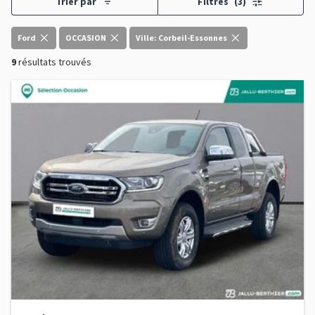
Trier par
Filtres
(3)
Ford
OCCASION
Ville: Corbeil-Essonnes
9
résultats trouvés