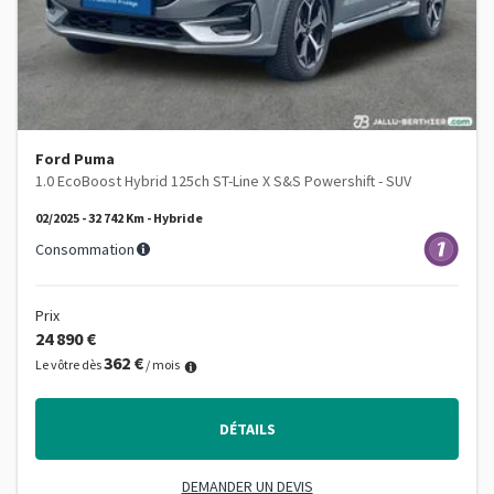
Ford Puma
1.0 EcoBoost Hybrid 125ch ST-Line X S&S Powershift - SUV
02/2025 - 32 742 Km - Hybride
Consommation
Prix
24 890 €
362 €
Le vôtre dès
/ mois
DÉTAILS
DEMANDER UN DEVIS