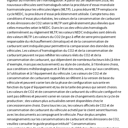
vigueur au moment de l'homologation. À partir du 1er septembre 2018, les
nouveaux véhicules sont homologués selon la procédure d'essai mondiale
harmonisée pour les véhicules légers (WLTP). La procédure WLTP remplace le
cycle NEDC, la procédure d'essai précédemment utilisée. Compte tenu des
conditions d'essai plus réalistes, les valeurs de la consommation de carburant
et des émissions de CO2 selon la WLTP sont généralement plus élevées que
celles mesurées selon le NEDC. Dans le cas des véhicules homologués
conformément au règlement WLTP, les valeurs NEDC indiquées sont dérivés
des valeurs WLTP. Les valeurs du CO2 (le gaz à effet de serre principalement
responsable du réchauffement climatique) et de la consommation de
carburant sont indiquées pour permettre la comparaison des données des
véhicules. Les valeurs d'homologation du CO2 et de la consommation de
carburant peuvent ne pas refléter les valeurs réels du CO2 et de la
consommation de carburant, qui dépendent de nombreux facteurs liés (à titre
d'exemple, mais pas exclusivement) au style de conduite, à l'itinéraire choisi,
aux conditions météorologiques et à l'état des routes, ainsi qu'aux conditions,
à l'utilisation et à l'équipement du véhicule. Les valeurs de CO2 et de
consommation de carburant rapportées se réfèrent à la version de base du
véhicule et peuvent varier lors de la phase de configuration suivante en
fonction du type d'équipement et/ou de la taille des pneus qui seront choisis.
Les valeurs de CO2 et de consommation de carburant du véhicule configuré ne
sont pas définies et peuvent varier en raison de changements dans le cycle de
production ; des valeurs plus actualisées seront disponibles chez le
concessionnaire choisi. Dans tous les cas, les valeurs officiels de CO2 et de
consommation de carburant du véhicule acheté par le client seront fournies
avec les documents accompagnant le véhicule. Pour de plus amples
renseignements sur les consommations de carburant et les émissions de CO2,
veuillez consulter le guide pratique intitulé " Consommations