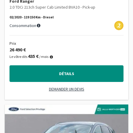
Ford Ranger
2.0 TDCi 213ch Super Cab Limited BVA10 - Pick-up
02/2020 - 119 150 Km - Diesel
Consommation
Prix
26 490 €
435 €
Le vôtre dès
/ mois
DÉTAILS
DEMANDER UN DEVIS