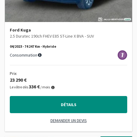
Ford Kuga
2.5 Duratec 190ch FHEV E85 ST-Line X BVA - SUV
04/2023 - 74 247 Km - Hybride
Consommation
Prix
23 290 €
336 €
Le vôtre dès
/ mois
DÉTAILS
DEMANDER UN DEVIS