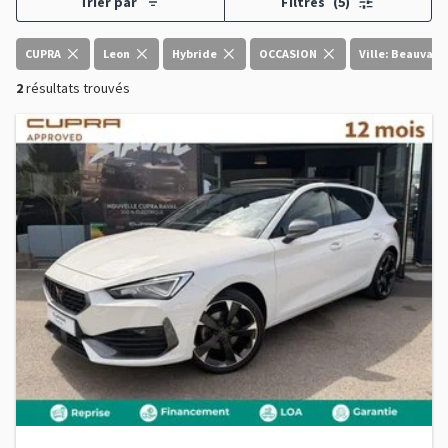
Trier par
Filtres
(5)
CUPRA
Leon
Hybride
OCCASION
Ville: Beauvais
2
résultats trouvés