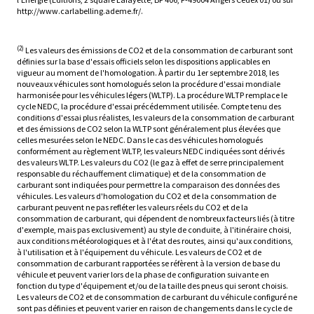
http://www.carlabelling.ademe.fr/.
(2)
Les valeurs des émissions de CO2 et de la consommation de carburant sont
définies sur la base d'essais officiels selon les dispositions applicables en
vigueur au moment de l'homologation. À partir du 1er septembre 2018, les
nouveaux véhicules sont homologués selon la procédure d'essai mondiale
harmonisée pour les véhicules légers (WLTP). La procédure WLTP remplace le
cycle NEDC, la procédure d'essai précédemment utilisée. Compte tenu des
conditions d'essai plus réalistes, les valeurs de la consommation de carburant
et des émissions de CO2 selon la WLTP sont généralement plus élevées que
celles mesurées selon le NEDC. Dans le cas des véhicules homologués
conformément au règlement WLTP, les valeurs NEDC indiquées sont dérivés
des valeurs WLTP. Les valeurs du CO2 (le gaz à effet de serre principalement
responsable du réchauffement climatique) et de la consommation de
carburant sont indiquées pour permettre la comparaison des données des
véhicules. Les valeurs d'homologation du CO2 et de la consommation de
carburant peuvent ne pas refléter les valeurs réels du CO2 et de la
consommation de carburant, qui dépendent de nombreux facteurs liés (à titre
d'exemple, mais pas exclusivement) au style de conduite, à l'itinéraire choisi,
aux conditions météorologiques et à l'état des routes, ainsi qu'aux conditions,
à l'utilisation et à l'équipement du véhicule. Les valeurs de CO2 et de
consommation de carburant rapportées se réfèrent à la version de base du
véhicule et peuvent varier lors de la phase de configuration suivante en
fonction du type d'équipement et/ou de la taille des pneus qui seront choisis.
Les valeurs de CO2 et de consommation de carburant du véhicule configuré ne
sont pas définies et peuvent varier en raison de changements dans le cycle de