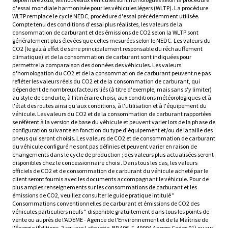
d'essai mondiale harmonisée pour les véhicules légers (WLTP). La procédure
WLTP remplace le cycle NEDC, procédure d'essai précédemment utilisée.
Compte tenu des conditions d'essai plus réalistes, les valeurs de la
consommation de carburant et des émissions de CO2 selon la WLTP sont
généralement plus élevées que celles mesurées selon le NEDC. Les valeurs du
CO2 (le gaz à effet de serre principalement responsable du réchauffement
climatique) et de la consommation de carburant sont indiquées pour
permettre la comparaison des données des véhicules. Les valeurs
d'homologation du CO2 et de la consommation de carburant peuvent ne pas
refléter les valeurs réels du CO2 et de la consommation de carburant, qui
dépendent de nombreux facteurs liés (à titre d'exemple, mais sans s'y limiter)
au style de conduite, à l'itinéraire choisi, aux conditions météorologiques et à
l'état des routes ainsi qu'aux conditions, à l'utilisation et à l'équipement du
véhicule. Les valeurs du CO2 et de la consommation de carburant rapportées
se réfèrent à la version de base du véhicule et peuvent varier lors de la phase de
configuration suivante en fonction du type d'équipement et/ou de la taille des
pneus qui seront choisis. Les valeurs de CO2 et de consommation de carburant
du véhicule configuré ne sont pas définies et peuvent varier en raison de
changements dans le cycle de production ; des valeurs plus actualisées seront
disponibles chez le concessionnaire choisi. Dans tous les cas, les valeurs
officiels de CO2 et de consommation de carburant du véhicule acheté par le
client seront fournis avec les documents accompagnant le véhicule. Pour de
plus amples renseignements sur les consommations de carburant et les
émissions de CO2, veuillez consulter le guide pratique intitulé "
Consommations conventionnelles de carburant et émissions de CO2 des
véhicules particuliers neufs " disponible gratuitement dans tous les points de
vente ou auprès de l'ADEME - Agence de l'Environnement et de la Maîtrise de
l'Énergie (Éditions, 2 square Lafayette, BP 406, F-49004 Angers Cedex 01) ou sur