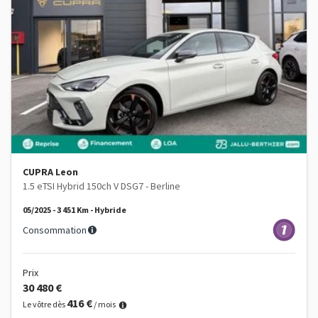
CUPRA Leon
1.5 eTSI Hybrid 150ch V DSG7 - Berline
05/2025 - 3 451 Km - Hybride
Consommation
Prix
30 480 €
416 €
Le vôtre dès
/ mois