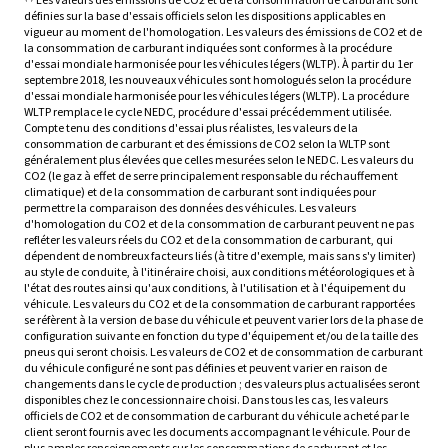
définies sur la base d'essais officiels selon les dispositions applicables en
vigueur au moment de l'homologation. Les valeurs des émissions de CO2 et de
la consommation de carburant indiquées sont conformes à la procédure
d'essai mondiale harmonisée pour les véhicules légers (WLTP). À partir du 1er
septembre 2018, les nouveaux véhicules sont homologués selon la procédure
d'essai mondiale harmonisée pour les véhicules légers (WLTP). La procédure
WLTP remplace le cycle NEDC, procédure d'essai précédemment utilisée.
Compte tenu des conditions d'essai plus réalistes, les valeurs de la
consommation de carburant et des émissions de CO2 selon la WLTP sont
généralement plus élevées que celles mesurées selon le NEDC. Les valeurs du
CO2 (le gaz à effet de serre principalement responsable du réchauffement
climatique) et de la consommation de carburant sont indiquées pour
permettre la comparaison des données des véhicules. Les valeurs
d'homologation du CO2 et de la consommation de carburant peuvent ne pas
refléter les valeurs réels du CO2 et de la consommation de carburant, qui
dépendent de nombreux facteurs liés (à titre d'exemple, mais sans s'y limiter)
au style de conduite, à l'itinéraire choisi, aux conditions météorologiques et à
l'état des routes ainsi qu'aux conditions, à l'utilisation et à l'équipement du
véhicule. Les valeurs du CO2 et de la consommation de carburant rapportées
se réfèrent à la version de base du véhicule et peuvent varier lors de la phase de
configuration suivante en fonction du type d'équipement et/ou de la taille des
pneus qui seront choisis. Les valeurs de CO2 et de consommation de carburant
du véhicule configuré ne sont pas définies et peuvent varier en raison de
changements dans le cycle de production ; des valeurs plus actualisées seront
disponibles chez le concessionnaire choisi. Dans tous les cas, les valeurs
officiels de CO2 et de consommation de carburant du véhicule acheté par le
client seront fournis avec les documents accompagnant le véhicule. Pour de
plus amples renseignements sur les consommations de carburant et les