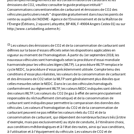
émissions de CO2, veuillez consulter le guide pratique intitulé "
Consommations conventionnelles de carburant et émissions de CO2 des
véhicules particuliers neufs " disponible gratuitement dans tous les points de
vente ou auprès de l'ADEME - Agence de l'Environnement et de la Maîtrise de
l'Énergie (Éditions, 2 square Lafayette, BP 406, F-49004 Angers Cedex 01) ou sur
http://www.carlabelling.ademe.fr/.
(2)
Les valeurs des émissions de CO2 et de la consommation de carburant sont
définies sur la base d'essais officiels selon les dispositions applicables en
vigueur au moment de l'homologation. À partir du 1er septembre 2018, les
nouveaux véhicules sont homologués selon la procédure d'essai mondiale
harmonisée pour les véhicules légers (WLTP). La procédure WLTP remplace le
cycle NEDC, la procédure d'essai précédemment utilisée. Compte tenu des
conditions d'essai plus réalistes, les valeurs de la consommation de carburant
et des émissions de CO2 selon la WLTP sont généralement plus élevées que
celles mesurées selon le NEDC. Dans le cas des véhicules homologués
conformément au règlement WLTP, les valeurs NEDC indiquées sont dérivés
des valeurs WLTP. Les valeurs du CO2 (le gaz à effet de serre principalement
responsable du réchauffement climatique) et de la consommation de
carburant sont indiquées pour permettre la comparaison des données des
véhicules. Les valeurs d'homologation du CO2 et de la consommation de
carburant peuvent ne pas refléter les valeurs réels du CO2 et de la
consommation de carburant, qui dépendent de nombreux facteurs liés (à titre
d'exemple, mais pas exclusivement) au style de conduite, à l'itinéraire choisi,
aux conditions météorologiques et à l'état des routes, ainsi qu'aux conditions,
à l'utilisation et à l'équipement du véhicule. Les valeurs de CO2 et de