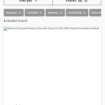
Trier par
Filtres
(5)
Hyundai
TUCSON
Hybride
OCCASION
Ville: Ami
1
résultat trouvé