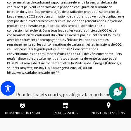
consommation de carburant rapportées se réfèrent à la version de base du
véhicule et peuvent varier lors de la phase de configuration suivante en
fonction du type d'équipement et/ou de la taille des pneus qui seront choisis.
Les valeurs de CO2 et de consommation de carburant du véhicule configuré ne
sont pas définies et peuvent varier en raison de changements dans le cycle de
production ; des valeurs plus actualisées seront disponibles chez le
concessionnaire choisi. Dans tous les cas, les valeurs officiels de CO2 et de
consommation de carburant du véhicule acheté par le client seront fournies
avec les documents accompagnant le véhicule. Pour de plus amples
renseignements sur les consommations de carburant et les émissions de CO2,
veuillez consulter le guide pratique intitulé " Consommations
conventionnelles de carburant et émissions de CO2 des véhicules particuliers
neufs " disponible gratuitement dans tous les points de vente ou auprès de
l'ADEME - Agence de l'Environnement et de la Maîtrise de l'Énergie (Éditions, 2
square Lafayette, BP 406, F-49004 Angers Cedex 01) ou sur
http://www.carlabelling.ademe.fr/.
1
Pour les trajets courts, privilégiez la marche ou le
vélo
#SeDéplacerMoinsPolluer
DEMANDER UN ESSAI
RENDEZ-VOUS
NOS CONCESSIONS