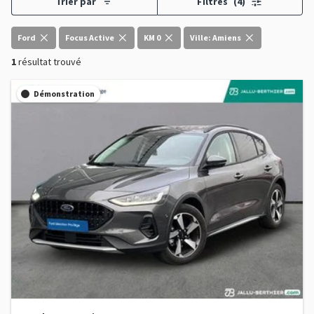
Trier par
Filtres
(4)
Ford
Focus Active
KM 0
Ville: Amiens
1
résultat trouvé
Démonstration