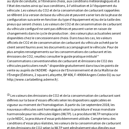
au style de conduite, à l'itinéraire choisi, aux conditions météorologiques et à
l'état des routes ainsi qu'aux conditions, à l'utilisation et à l'équipement du
véhicule. Les valeurs du CO2 et de la consommation de carburant rapportées
se réfèrent à la version de base du véhicule et peuvent varier lors de la phase de
configuration suivante en fonction du type d'équipement et/ou de la taille des
pneus qui seront choisis. Les valeurs de CO2 et de consommation de carburant
du véhicule configuré ne sont pas définies et peuvent varier en raison de
changements dans le cycle de production ; des valeurs plus actualisées seront
disponibles chez le concessionnaire choisi. Dans tous les cas, les valeurs
officiels de CO2 et de consommation de carburant du véhicule acheté par le
client seront fournis avec les documents accompagnant le véhicule. Pour de
plus amples renseignements sur les consommations de carburant et les
émissions de CO2, veuillez consulter le guide pratique intitulé "
Consommations conventionnelles de carburant et émissions de CO2 des
véhicules particuliers neufs " disponible gratuitement dans tous les points de
vente ou auprès de l'ADEME - Agence de l'Environnement et de la Maîtrise de
l'Énergie (Éditions, 2 square Lafayette, BP 406, F-49004 Angers Cedex 01) ou sur
http://www.carlabelling.ademe.fr/.
(2)
Les valeurs des émissions de CO2 et de la consommation de carburant sont
définies sur la base d'essais officiels selon les dispositions applicables en
vigueur au moment de l'homologation. À partir du 1er septembre 2018, les
nouveaux véhicules sont homologués selon la procédure d'essai mondiale
harmonisée pour les véhicules légers (WLTP). La procédure WLTP remplace le
cycle NEDC, la procédure d'essai précédemment utilisée. Compte tenu des
conditions d'essai plus réalistes, les valeurs de la consommation de carburant
et des émissions de CO2 selon la WLTP sont généralement plus élevées que