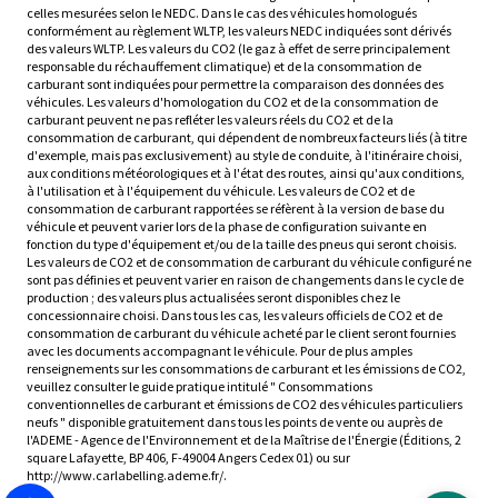
celles mesurées selon le NEDC. Dans le cas des véhicules homologués
conformément au règlement WLTP, les valeurs NEDC indiquées sont dérivés
des valeurs WLTP. Les valeurs du CO2 (le gaz à effet de serre principalement
responsable du réchauffement climatique) et de la consommation de
carburant sont indiquées pour permettre la comparaison des données des
véhicules. Les valeurs d'homologation du CO2 et de la consommation de
carburant peuvent ne pas refléter les valeurs réels du CO2 et de la
consommation de carburant, qui dépendent de nombreux facteurs liés (à titre
d'exemple, mais pas exclusivement) au style de conduite, à l'itinéraire choisi,
aux conditions météorologiques et à l'état des routes, ainsi qu'aux conditions,
à l'utilisation et à l'équipement du véhicule. Les valeurs de CO2 et de
consommation de carburant rapportées se réfèrent à la version de base du
véhicule et peuvent varier lors de la phase de configuration suivante en
fonction du type d'équipement et/ou de la taille des pneus qui seront choisis.
Les valeurs de CO2 et de consommation de carburant du véhicule configuré ne
sont pas définies et peuvent varier en raison de changements dans le cycle de
production ; des valeurs plus actualisées seront disponibles chez le
concessionnaire choisi. Dans tous les cas, les valeurs officiels de CO2 et de
consommation de carburant du véhicule acheté par le client seront fournies
avec les documents accompagnant le véhicule. Pour de plus amples
renseignements sur les consommations de carburant et les émissions de CO2,
veuillez consulter le guide pratique intitulé " Consommations
conventionnelles de carburant et émissions de CO2 des véhicules particuliers
neufs " disponible gratuitement dans tous les points de vente ou auprès de
l'ADEME - Agence de l'Environnement et de la Maîtrise de l'Énergie (Éditions, 2
square Lafayette, BP 406, F-49004 Angers Cedex 01) ou sur
http://www.carlabelling.ademe.fr/.