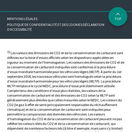
MENTIONS LÉGALES
TOP
POLITIQUE DE CONFIDENTIALITÉ ET DES COOKIES
DÉCLARATION
D’ACCESSIBILITÉ
(1)
Les valeurs des émissions de CO2 et de la consommation de carburant sont
définies sur la base d'essais officiels selon les dispositions applicables en
vigueur au moment de l'homologation. Les valeurs des émissions de CO2 et de
la consommation de carburant indiquées sont conformes à la procédure
d'essai mondiale harmonisée pour les véhicules légers (WLTP). À partir du 1er
septembre 2018, les nouveaux véhicules sont homologués selon la procédure
d'essai mondiale harmonisée pour les véhicules légers (WLTP). La procédure
WLTP remplace le cycle NEDC, procédure d'essai précédemment utilisée.
Compte tenu des conditions d'essai plus réalistes, les valeurs de la
consommation de carburant et des émissions de CO2 selon la WLTP sont
généralement plus élevées que celles mesurées selon le NEDC. Les valeurs du
CO2 (le gaz à effet de serre principalement responsable du réchauffement
climatique) et de la consommation de carburant sont indiquées pour
permettre la comparaison des données des véhicules. Les valeurs
d'homologation du CO2 et de la consommation de carburant peuvent ne pas
refléter les valeurs réels du CO2 et de la consommation de carburant, qui
dépendent de nombreux facteurs liés (à titre d'exemple, mais sans s'y limiter)