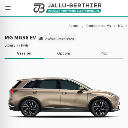
Accueil
/
Configurateur VN
/
MG
/
MG MGS6 EV
2 Véhicules en stock
Luxury 77 kwh
Version
Options
Prix