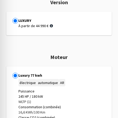
Version
Version
LUXURY
À partir de 44 990 €
Moteur
Moteur
Luxury 77 kwh
électrique
automatique
AR
Puissance
245 HP / 180 kW
WLTP (1)
Consommation (combinée)
16,6 KWh/100 Km
Classe CO2 (combinée)