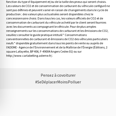
fonction du type d'équipement et/ou de la taille des pneus qui seront choisis.
Les valeurs de CO2 et de consommation de carburant du véhicule configuré ne
sont pas définies et peuvent varier en raison de changements dans le cycle de
production ; des valeurs plus actualisées seront disponibles chez le
concessionnaire choisi. Dans tous les cas, les valeurs officiels de CO2 et de
consommation de carburant du véhicule acheté par le client seront fournies
avec les documents accompagnant le véhicule. Pour de plus amples
renseignements sur les consommations de carburant et les émissions de CO2,
veuillez consulter le guide pratique intitulé " Consommations
conventionnelles de carburant et émissions de CO2 des véhicules particuliers
neufs " disponible gratuitement dans tous les points de vente ou auprès de
l'ADEME - Agence de l'Environnement et de la Maîtrise de l'Énergie (Éditions, 2
square Lafayette, BP 406, F-49004 Angers Cedex 01) ou sur
http://www.carlabelling.ademe.fr/.
Pensez à covoiturer
#SeDéplacerMoinsPolluer