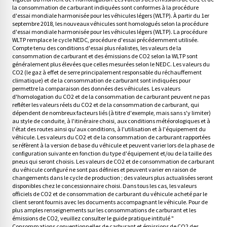
la consommation de carburant indiquées sont conformes à la procédure
d'essai mondiale harmonisée pour les véhicules légers (WLTP). À partir du 1er
septembre 2018, les nouveaux véhicules sont homologués selon la procédure
d'essai mondiale harmonisée pour les véhicules légers (WLTP). La procédure
WLTP remplace le cycle NEDC, procédure d'essai précédemment utilisée.
Compte tenu des conditions d'essai plus réalistes, les valeurs de la
consommation de carburant et des émissions de CO2 selon la WLTP sont
généralement plus élevées que celles mesurées selon le NEDC. Les valeurs du
CO2 (le gaz à effet de serre principalement responsable du réchauffement
climatique) et de la consommation de carburant sont indiquées pour
permettre la comparaison des données des véhicules. Les valeurs
d'homologation du CO2 et de la consommation de carburant peuvent ne pas
refléter les valeurs réels du CO2 et de la consommation de carburant, qui
dépendent de nombreux facteurs liés (à titre d'exemple, mais sans s'y limiter)
au style de conduite, à l'itinéraire choisi, aux conditions météorologiques et à
l'état des routes ainsi qu'aux conditions, à l'utilisation et à l'équipement du
véhicule. Les valeurs du CO2 et de la consommation de carburant rapportées
se réfèrent à la version de base du véhicule et peuvent varier lors de la phase de
configuration suivante en fonction du type d'équipement et/ou de la taille des
pneus qui seront choisis. Les valeurs de CO2 et de consommation de carburant
du véhicule configuré ne sont pas définies et peuvent varier en raison de
changements dans le cycle de production ; des valeurs plus actualisées seront
disponibles chez le concessionnaire choisi. Dans tous les cas, les valeurs
officiels de CO2 et de consommation de carburant du véhicule acheté par le
client seront fournis avec les documents accompagnant le véhicule. Pour de
plus amples renseignements sur les consommations de carburant et les
émissions de CO2, veuillez consulter le guide pratique intitulé "
Consommations conventionnelles de carburant et émissions de CO2 des