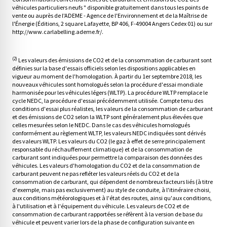
véhicules particuliers neufs " disponible gratuitement dans tous les points de
vente ou auprès de l'ADEME - Agence de l'Environnement et de la Maîtrise de
l'Énergie (Éditions, 2 square Lafayette, BP 406, F-49004 Angers Cedex 01) ou sur
http://www.carlabelling.ademe.fr/.
(2)
Les valeurs des émissions de CO2 et de la consommation de carburant sont
définies sur la base d'essais officiels selon les dispositions applicables en
vigueur au moment de l'homologation. À partir du 1er septembre 2018, les
nouveaux véhicules sont homologués selon la procédure d'essai mondiale
harmonisée pour les véhicules légers (WLTP). La procédure WLTP remplace le
cycle NEDC, la procédure d'essai précédemment utilisée. Compte tenu des
conditions d'essai plus réalistes, les valeurs de la consommation de carburant
et des émissions de CO2 selon la WLTP sont généralement plus élevées que
celles mesurées selon le NEDC. Dans le cas des véhicules homologués
conformément au règlement WLTP, les valeurs NEDC indiquées sont dérivés
des valeurs WLTP. Les valeurs du CO2 (le gaz à effet de serre principalement
responsable du réchauffement climatique) et de la consommation de
carburant sont indiquées pour permettre la comparaison des données des
véhicules. Les valeurs d'homologation du CO2 et de la consommation de
carburant peuvent ne pas refléter les valeurs réels du CO2 et de la
consommation de carburant, qui dépendent de nombreux facteurs liés (à titre
d'exemple, mais pas exclusivement) au style de conduite, à l'itinéraire choisi,
aux conditions météorologiques et à l'état des routes, ainsi qu'aux conditions,
à l'utilisation et à l'équipement du véhicule. Les valeurs de CO2 et de
consommation de carburant rapportées se réfèrent à la version de base du
véhicule et peuvent varier lors de la phase de configuration suivante en