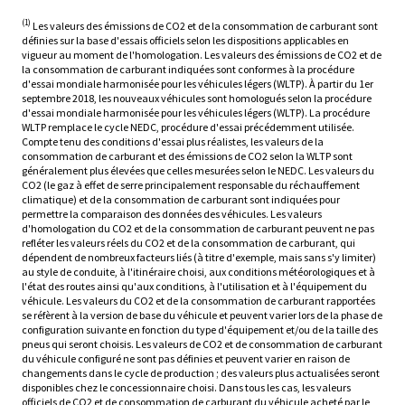
(1)
Les valeurs des émissions de CO2 et de la consommation de carburant sont
définies sur la base d'essais officiels selon les dispositions applicables en
vigueur au moment de l'homologation. Les valeurs des émissions de CO2 et de
la consommation de carburant indiquées sont conformes à la procédure
d'essai mondiale harmonisée pour les véhicules légers (WLTP). À partir du 1er
septembre 2018, les nouveaux véhicules sont homologués selon la procédure
d'essai mondiale harmonisée pour les véhicules légers (WLTP). La procédure
WLTP remplace le cycle NEDC, procédure d'essai précédemment utilisée.
Compte tenu des conditions d'essai plus réalistes, les valeurs de la
consommation de carburant et des émissions de CO2 selon la WLTP sont
généralement plus élevées que celles mesurées selon le NEDC. Les valeurs du
CO2 (le gaz à effet de serre principalement responsable du réchauffement
climatique) et de la consommation de carburant sont indiquées pour
permettre la comparaison des données des véhicules. Les valeurs
d'homologation du CO2 et de la consommation de carburant peuvent ne pas
refléter les valeurs réels du CO2 et de la consommation de carburant, qui
dépendent de nombreux facteurs liés (à titre d'exemple, mais sans s'y limiter)
au style de conduite, à l'itinéraire choisi, aux conditions météorologiques et à
l'état des routes ainsi qu'aux conditions, à l'utilisation et à l'équipement du
véhicule. Les valeurs du CO2 et de la consommation de carburant rapportées
se réfèrent à la version de base du véhicule et peuvent varier lors de la phase de
configuration suivante en fonction du type d'équipement et/ou de la taille des
pneus qui seront choisis. Les valeurs de CO2 et de consommation de carburant
du véhicule configuré ne sont pas définies et peuvent varier en raison de
changements dans le cycle de production ; des valeurs plus actualisées seront
disponibles chez le concessionnaire choisi. Dans tous les cas, les valeurs
officiels de CO2 et de consommation de carburant du véhicule acheté par le