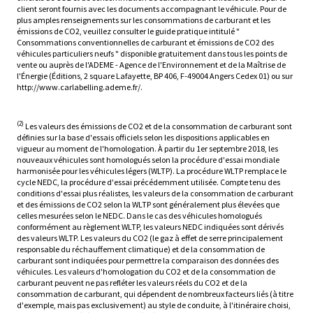
client seront fournis avec les documents accompagnant le véhicule. Pour de
plus amples renseignements sur les consommations de carburant et les
émissions de CO2, veuillez consulter le guide pratique intitulé "
Consommations conventionnelles de carburant et émissions de CO2 des
véhicules particuliers neufs " disponible gratuitement dans tous les points de
vente ou auprès de l'ADEME - Agence de l'Environnement et de la Maîtrise de
l'Énergie (Éditions, 2 square Lafayette, BP 406, F-49004 Angers Cedex 01) ou sur
http://www.carlabelling.ademe.fr/.
(2)
Les valeurs des émissions de CO2 et de la consommation de carburant sont
définies sur la base d'essais officiels selon les dispositions applicables en
vigueur au moment de l'homologation. À partir du 1er septembre 2018, les
nouveaux véhicules sont homologués selon la procédure d'essai mondiale
harmonisée pour les véhicules légers (WLTP). La procédure WLTP remplace le
cycle NEDC, la procédure d'essai précédemment utilisée. Compte tenu des
conditions d'essai plus réalistes, les valeurs de la consommation de carburant
et des émissions de CO2 selon la WLTP sont généralement plus élevées que
celles mesurées selon le NEDC. Dans le cas des véhicules homologués
conformément au règlement WLTP, les valeurs NEDC indiquées sont dérivés
des valeurs WLTP. Les valeurs du CO2 (le gaz à effet de serre principalement
responsable du réchauffement climatique) et de la consommation de
carburant sont indiquées pour permettre la comparaison des données des
véhicules. Les valeurs d'homologation du CO2 et de la consommation de
carburant peuvent ne pas refléter les valeurs réels du CO2 et de la
consommation de carburant, qui dépendent de nombreux facteurs liés (à titre
d'exemple, mais pas exclusivement) au style de conduite, à l'itinéraire choisi,