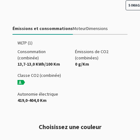
5 IMA
Émissions et consommations
Moteur
Dimensions
WLTP (1)
Consommation
Émissions de CO2
(combinée)
(combinées)
13,7-13,0 KWh/100 Km
0 g/Km
Classe CO2 (combinée)
Autonomie électrique
419,0-404,0 Km
Choisissez une couleur