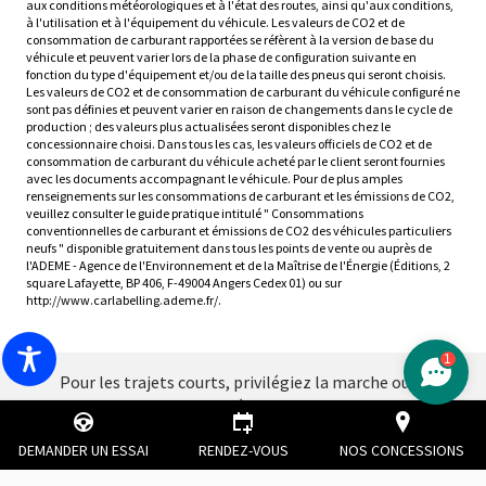
aux conditions météorologiques et à l'état des routes, ainsi qu'aux conditions,
à l'utilisation et à l'équipement du véhicule. Les valeurs de CO2 et de
consommation de carburant rapportées se réfèrent à la version de base du
véhicule et peuvent varier lors de la phase de configuration suivante en
fonction du type d'équipement et/ou de la taille des pneus qui seront choisis.
Les valeurs de CO2 et de consommation de carburant du véhicule configuré ne
sont pas définies et peuvent varier en raison de changements dans le cycle de
production ; des valeurs plus actualisées seront disponibles chez le
concessionnaire choisi. Dans tous les cas, les valeurs officiels de CO2 et de
consommation de carburant du véhicule acheté par le client seront fournies
avec les documents accompagnant le véhicule. Pour de plus amples
renseignements sur les consommations de carburant et les émissions de CO2,
veuillez consulter le guide pratique intitulé " Consommations
conventionnelles de carburant et émissions de CO2 des véhicules particuliers
neufs " disponible gratuitement dans tous les points de vente ou auprès de
l'ADEME - Agence de l'Environnement et de la Maîtrise de l'Énergie (Éditions, 2
square Lafayette, BP 406, F-49004 Angers Cedex 01) ou sur
http://www.carlabelling.ademe.fr/.
1
Pour les trajets courts, privilégiez la marche ou le
vélo
#SeDéplacerMoinsPolluer
DEMANDER UN ESSAI
RENDEZ-VOUS
NOS CONCESSIONS