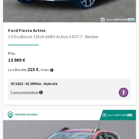
Ford Fiesta Active
1.0 EcoBoost 125ch mHEV Active X DCT-7 - Berline
Prix
13 989 €
223 €
Le vôtre dès
/ mois
07/2022 - 61 299 Km - Hybride
Consommation