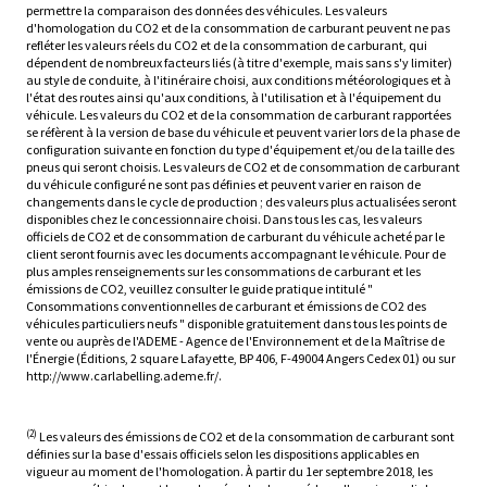
permettre la comparaison des données des véhicules. Les valeurs
d'homologation du CO2 et de la consommation de carburant peuvent ne pas
refléter les valeurs réels du CO2 et de la consommation de carburant, qui
dépendent de nombreux facteurs liés (à titre d'exemple, mais sans s'y limiter)
au style de conduite, à l'itinéraire choisi, aux conditions météorologiques et à
l'état des routes ainsi qu'aux conditions, à l'utilisation et à l'équipement du
véhicule. Les valeurs du CO2 et de la consommation de carburant rapportées
se réfèrent à la version de base du véhicule et peuvent varier lors de la phase de
configuration suivante en fonction du type d'équipement et/ou de la taille des
pneus qui seront choisis. Les valeurs de CO2 et de consommation de carburant
du véhicule configuré ne sont pas définies et peuvent varier en raison de
changements dans le cycle de production ; des valeurs plus actualisées seront
disponibles chez le concessionnaire choisi. Dans tous les cas, les valeurs
officiels de CO2 et de consommation de carburant du véhicule acheté par le
client seront fournis avec les documents accompagnant le véhicule. Pour de
plus amples renseignements sur les consommations de carburant et les
émissions de CO2, veuillez consulter le guide pratique intitulé "
Consommations conventionnelles de carburant et émissions de CO2 des
véhicules particuliers neufs " disponible gratuitement dans tous les points de
vente ou auprès de l'ADEME - Agence de l'Environnement et de la Maîtrise de
l'Énergie (Éditions, 2 square Lafayette, BP 406, F-49004 Angers Cedex 01) ou sur
http://www.carlabelling.ademe.fr/.
(2)
Les valeurs des émissions de CO2 et de la consommation de carburant sont
définies sur la base d'essais officiels selon les dispositions applicables en
vigueur au moment de l'homologation. À partir du 1er septembre 2018, les