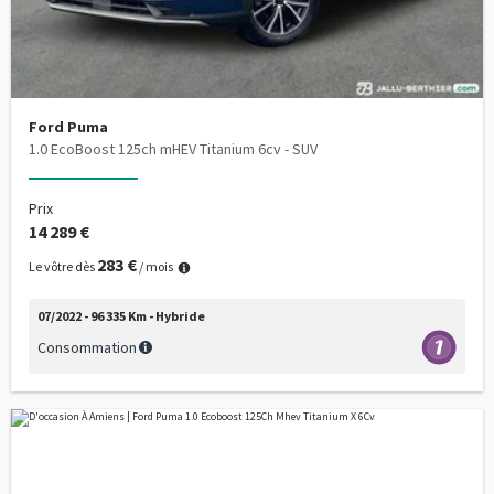
Ford Puma
1.0 EcoBoost 125ch mHEV Titanium 6cv - SUV
Prix
14 289 €
283 €
Le vôtre dès
/ mois
07/2022 - 96 335 Km - Hybride
Consommation