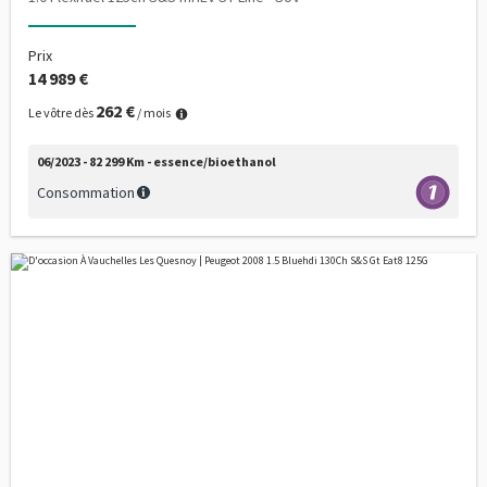
Prix
14 989 €
262 €
Le vôtre dès
/ mois
06/2023 - 82 299 Km - essence/bioethanol
Consommation