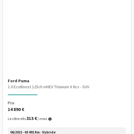
Ford Puma
1.0 EcoBoost 125ch mHEV Titanium X 6cv - SUV
Prix
14 890 €
313 €
Le vôtre dès
/ mois
06/2021 - 63 491 Km - Hybride