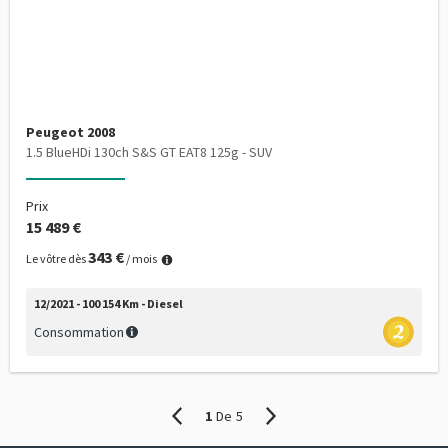
Peugeot 2008
1.5 BlueHDi 130ch S&S GT EAT8 125g - SUV
Prix
15 489 €
343 €
Le vôtre dès
/ mois
12/2021 - 100 154 Km - Diesel
Consommation
1
De
5