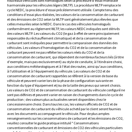
nouveaux véhicules sont homologués selon la procédure d'essai mondiale
harmonisée pour les véhicules légers (WLTP). La procédure WLTP remplace le
cycle NEDC, la procédure d'essai précédemment utilisée. Compte tenu des
conditions d'essai plus réalistes, les valeurs de la consommation de carburant
et des émissions de CO2 selon la WLTP sont généralement plus élevées que
celles mesurées selon le NEDC. Dans le cas des véhicules homologués
conformément au règlement WLTP, les valeurs NEDC indiquées sont dérivés
des valeurs WLTP. Les valeurs du CO2 (le gaz à effet de serre principalement
responsable du réchauffement climatique) et de la consommation de
carburant sont indiquées pour permettre la comparaison des données des
véhicules. Les valeurs d'homologation du CO2 et de la consommation de
carburant peuvent ne pas refléter les valeurs réels du CO2 et de la
consommation de carburant, qui dépendent de nombreux facteurs liés (à titre
d'exemple, mais pas exclusivement) au style de conduite, à l'itinéraire choisi,
aux conditions météorologiques et à l'état des routes, ainsi qu'aux conditions,
à l'utilisation et à l'équipement du véhicule. Les valeurs de CO2 et de
consommation de carburant rapportées se réfèrent à la version de base du
véhicule et peuvent varier lors de la phase de configuration suivante en
fonction du type d'équipement et/ou de la taille des pneus qui seront choisis.
Les valeurs de CO2 et de consommation de carburant du véhicule configuré ne
sont pas définies et peuvent varier en raison de changements dans le cycle de
production ; des valeurs plus actualisées seront disponibles chez le
concessionnaire choisi. Dans tous les cas, les valeurs officiels de CO2 et de
consommation de carburant du véhicule acheté par le client seront fournies
avec les documents accompagnant le véhicule. Pour de plus amples
renseignements sur les consommations de carburant et les émissions de CO2,
veuillez consulter le guide pratique intitulé " Consommations
conventionnelles de carburant et émissions de CO2 des véhicules particuliers