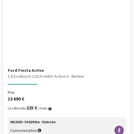
Ford Fiesta Active
1.0 EcoBoost 125ch mHEV Active X - Berline
Prix
13 690 €
225 €
Le vôtre dès
/ mois
09/2020 - 54 629 Km - Hybride
Consommation