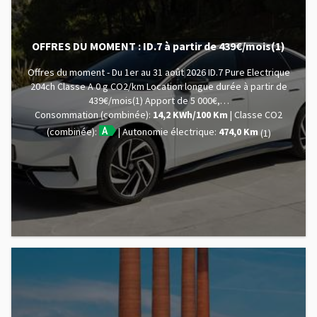
OFFRES DU MOMENT : ID.7 à partir de 439€/mois(1)
Offres du moment - Du 1er au 31 août 2026 ID.7 Pure Electrique
204ch Classe A 0 g CO2/km Location longue durée à partir de
439€/mois(1) Apport de 5 000€,…
Consommation (combinée):
14,2 KWh/100 Km
Classe CO2
(combinée):
Autonomie électrique:
474,0 Km
(1)