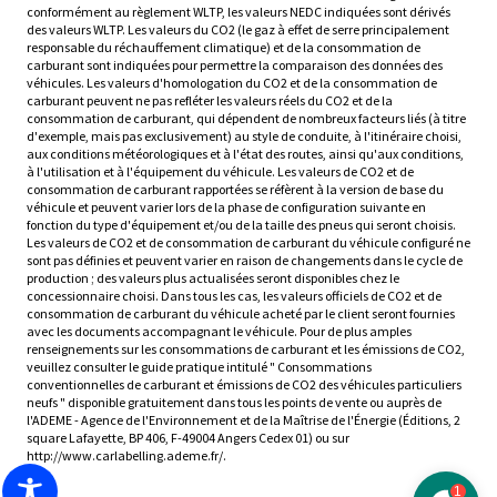
conformément au règlement WLTP, les valeurs NEDC indiquées sont dérivés
des valeurs WLTP. Les valeurs du CO2 (le gaz à effet de serre principalement
responsable du réchauffement climatique) et de la consommation de
carburant sont indiquées pour permettre la comparaison des données des
véhicules. Les valeurs d'homologation du CO2 et de la consommation de
carburant peuvent ne pas refléter les valeurs réels du CO2 et de la
consommation de carburant, qui dépendent de nombreux facteurs liés (à titre
d'exemple, mais pas exclusivement) au style de conduite, à l'itinéraire choisi,
aux conditions météorologiques et à l'état des routes, ainsi qu'aux conditions,
à l'utilisation et à l'équipement du véhicule. Les valeurs de CO2 et de
consommation de carburant rapportées se réfèrent à la version de base du
véhicule et peuvent varier lors de la phase de configuration suivante en
fonction du type d'équipement et/ou de la taille des pneus qui seront choisis.
Les valeurs de CO2 et de consommation de carburant du véhicule configuré ne
sont pas définies et peuvent varier en raison de changements dans le cycle de
production ; des valeurs plus actualisées seront disponibles chez le
concessionnaire choisi. Dans tous les cas, les valeurs officiels de CO2 et de
consommation de carburant du véhicule acheté par le client seront fournies
avec les documents accompagnant le véhicule. Pour de plus amples
renseignements sur les consommations de carburant et les émissions de CO2,
veuillez consulter le guide pratique intitulé " Consommations
conventionnelles de carburant et émissions de CO2 des véhicules particuliers
neufs " disponible gratuitement dans tous les points de vente ou auprès de
l'ADEME - Agence de l'Environnement et de la Maîtrise de l'Énergie (Éditions, 2
square Lafayette, BP 406, F-49004 Angers Cedex 01) ou sur
http://www.carlabelling.ademe.fr/.
1