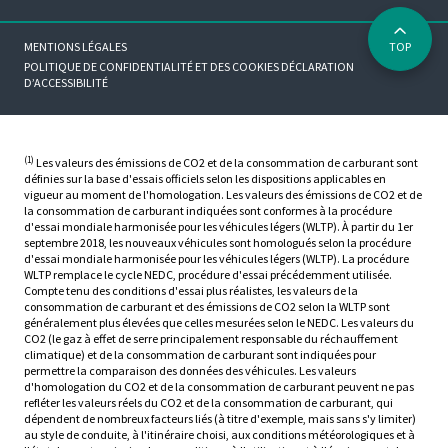
MENTIONS LÉGALES
TOP
POLITIQUE DE CONFIDENTIALITÉ ET DES COOKIES
DÉCLARATION
D’ACCESSIBILITÉ
(1)
Les valeurs des émissions de CO2 et de la consommation de carburant sont
définies sur la base d'essais officiels selon les dispositions applicables en
vigueur au moment de l'homologation. Les valeurs des émissions de CO2 et de
la consommation de carburant indiquées sont conformes à la procédure
d'essai mondiale harmonisée pour les véhicules légers (WLTP). À partir du 1er
septembre 2018, les nouveaux véhicules sont homologués selon la procédure
d'essai mondiale harmonisée pour les véhicules légers (WLTP). La procédure
WLTP remplace le cycle NEDC, procédure d'essai précédemment utilisée.
Compte tenu des conditions d'essai plus réalistes, les valeurs de la
consommation de carburant et des émissions de CO2 selon la WLTP sont
généralement plus élevées que celles mesurées selon le NEDC. Les valeurs du
CO2 (le gaz à effet de serre principalement responsable du réchauffement
climatique) et de la consommation de carburant sont indiquées pour
permettre la comparaison des données des véhicules. Les valeurs
d'homologation du CO2 et de la consommation de carburant peuvent ne pas
refléter les valeurs réels du CO2 et de la consommation de carburant, qui
dépendent de nombreux facteurs liés (à titre d'exemple, mais sans s'y limiter)
au style de conduite, à l'itinéraire choisi, aux conditions météorologiques et à