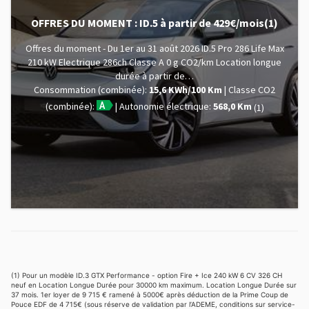
OFFRES DU MOMENT : ID.5 à partir de 429€/mois(1)
Offres du moment - Du 1er au 31 août 2026 ID.5 Pro 286 Life Max
210 kW Electrique 286ch Classe A 0 g CO2/km Location longue
durée à partir de…
Consommation (combinée):
15,6 KWh/100 Km
Classe CO2
(combinée):
Autonomie électrique:
568,0 Km
(1)
(1) Pour un modèle ID.3 GTX Performance - option Fire + Ice 240 kW 6 CV 326 CH
neuf en Location Longue Durée pour 30000 km maximum. Location Longue Durée sur
37 mois. 1er loyer de 9 715 € ramené à 5000€ après déduction de la Prime Coup de
Pouce EDF de 4 715€ (sous réserve de validation par l’ADEME, conditions sur service-