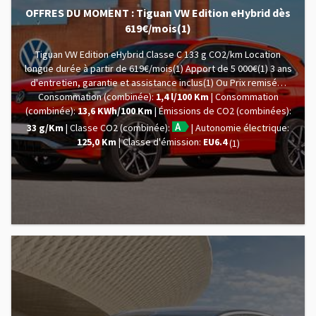
OFFRES DU MOMENT : Tiguan VW Edition eHybrid dès
619€/mois(1)
Tiguan VW Edition eHybrid Classe C 133 g CO2/km Location
longue durée à partir de 619€/mois(1) Apport de 5 000€(1) 3 ans
d'entretien, garantie et assistance inclus(1) Ou Prix remisé…
Consommation (combinée):
1,4 l/100 Km
Consommation
(combinée):
13,6 KWh/100 Km
Émissions de CO2 (combinées):
33 g/Km
Classe CO2 (combinée):
Autonomie électrique:
125,0 Km
Classe d'émission:
EU6.4
(1)