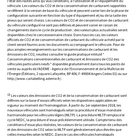
l'état des routes ainsi qu'aux conditions, à l'utilisation et à l'équipement du
véhicule. Les valeurs du CO2 et de la consommation de carburant rapportées
se réfèrent à la version de base du véhicule et peuvent varier lors de la phase de
configuration suivante en fonction du type d'équipement et/ou de la taille des
pneus qui seront choisis. Les valeurs de CO2 et de consommation de carburant
du véhicule configuré ne sont pas définies et peuvent varier en raison de
changements dans le cycle de production ; des valeurs plus actualisées seront
disponibles chez le concessionnaire choisi. Dans tous les cas, les valeurs
officiels de CO2 et de consommation de carburant du véhicule acheté par le
client seront fournis avec les documents accompagnant le véhicule. Pour de
plus amples renseignements sur les consommations de carburant et les
émissions de CO2, veuillez consulter le guide pratique intitulé "
Consommations conventionnelles de carburant et émissions de CO2 des
véhicules particuliers neufs " disponible gratuitement dans tous les points de
vente ou auprès de l'ADEME - Agence de l'Environnement et de la Maîtrise de
l'Énergie (Éditions, 2 square Lafayette, BP 406, F-49004 Angers Cedex 01) ou sur
http://www.carlabelling.ademe.fr/.
(2)
Les valeurs des émissions de CO2 et de la consommation de carburant sont
définies sur la base d'essais officiels selon les dispositions applicables en
vigueur au moment de l'homologation. À partir du 1er septembre 2018, les
nouveaux véhicules sont homologués selon la procédure d'essai mondiale
harmonisée pour les véhicules légers (WLTP). La procédure WLTP remplace le
cycle NEDC, la procédure d'essai précédemment utilisée. Compte tenu des
conditions d'essai plus réalistes, les valeurs de la consommation de carburant
et des émissions de CO2 selon la WLTP sont généralement plus élevées que
celles mesurées selon le NEDC. Dans le cas des véhicules homologués