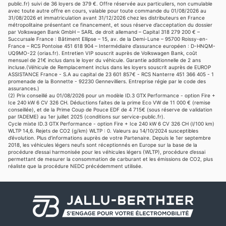
public.fr) suivi de 36 loyers de 379 €. Offre réservée aux particuliers, non cumulable
avec toute autre offre en cours, valable pour toute commande du 01/08/2026 au
31/08/2026 et immatriculation avant 31/12/2026 chez les distributeurs en France
métropolitaine présentant ce financement, et sous réserve d’acceptation du dossier
par Volkswagen Bank GmbH – SARL de droit allemand – Capital 318 279 200 € –
Succursale France : Bâtiment Ellipse – 15, av. de la Demi-Lune – 95700 Roissy-en-
France – RCS Pontoise 451 618 904 – Intermédiaire d’assurance européen : D-HNQM-
UQ9MO-22 (orias.fr). Entretien VIP souscrit auprès de Volkswagen Bank, coût
mensuel de 21€ inclus dans le loyer du véhicule. Garantie additionnelle de 2 ans
incluse.(Véhicule de Remplacement inclus dans les loyers souscrit auprès de EUROP
ASSISTANCE France - S.A au capital de 23 601 857€ - RCS Nanterre 451 366 405 - 1
promenade de la Bonnette - 92230 Gennevilliers. Entreprise régie par le code des
assurances.)
(2) Prix conseillé au 01/08/2026 pour un modèle ID.3 GTX Performance - option Fire +
Ice 240 kW 6 CV 326 CH. Déductions faites de la prime Eco VW de 11 000 € (remise
conseillée), et de la Prime Coup de Pouce EDF de 4 715€ (sous réserve de validation
par l’ADEME) au 1er juillet 2025 (conditions sur service-public.fr).
Cycle mixte ID.3 GTX Performance - option Fire + Ice 240 kW 6 CV 326 CH (l/100 km)
WLTP 14,6. Rejets de CO2 (g/km) WLTP : 0. Valeurs au 14/10/2024 susceptibles
d’évolution. Plus d’informations auprès de votre Partenaire. Depuis le 1er septembre
2018, les véhicules légers neufs sont réceptionnés en Europe sur la base de la
procédure d’essai harmonisée pour les véhicules légers (WLTP), procédure d’essai
permettant de mesurer la consommation de carburant et les émissions de CO2, plus
réaliste que la procédure NEDC précédemment utilisée.