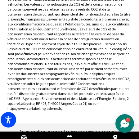
véhicules. Les valeurs d'homologation du CO2 et de la consommation de
carburant peuvent ne pas refléter les valeurs réels du CO2 et de la
consommation de carburant, qui dépendent de nombreux facteurs liés (à titre
d'exemple, mais pas exclusivement) au style de conduite, à l'itinéraire choisi,
aux conditions météorologiques et à l'état des routes, ainsi qu'aux conditions,
à l'utilisation et à l'équipement du véhicule. Les valeurs de CO2 et de
consommation de carburant rapportées se réfèrent à la version de base du
véhicule et peuvent varier lors de la phase de configuration suivante en
fonction du type d'équipement et/ou de la taille des pneus qui seront choisis.
Les valeurs de CO2 et de consommation de carburant du véhicule configuré ne
sont pas définies et peuvent varier en raison de changements dans le cycle de
production ; des valeurs plus actualisées seront disponibles chez le
concessionnaire choisi. Dans tous les cas, les valeurs officiels de CO2 et de
consommation de carburant du véhicule acheté par le client seront fournies
avec les documents accompagnant le véhicule. Pour de plus amples
renseignements sur les consommations de carburant et les émissions de CO2,
veuillez consulter le guide pratique intitulé " Consommations
conventionnelles de carburant et émissions de CO2 des véhicules particuliers
neufs " disponible gratuitement dans tous les points de vente ou auprès de
l'ADEME - Agence de l'Environnement et de la Maîtrise de l'Énergie (Éditions, 2
square Lafayette, BP 406, F-49004 Angers Cedex 01) ou sur
http://www.carlabelling.ademe.fr/.
1
Au quotidien, prenez les transports en commun