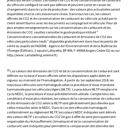
pneus qui seront choisis. Les valeurs de CO2 et de consommation de carburant
du véhicule configuré ne sont pas définies et peuvent varier en raison de
changements dans le cycle de production ; des valeurs plus actualisées seront
disponibles chez le concessionnaire choisi. Dans tous les cas, les valeurs
officiels de CO2 et de consommation de carburant du véhicule acheté par le
client seront fournis avec les documents accompagnant le véhicule. Pour de
plus amples renseignements sur les consommations de carburant et les
émissions de CO2, veuillez consulter le guide pratique intitulé "
Consommations conventionnelles de carburant et émissions de CO2 des
véhicules particuliers neufs " disponible gratuitement dans tous les points de
vente ou auprès de l'ADEME - Agence de l'Environnement et de la Maîtrise de
l'Énergie (Éditions, 2 square Lafayette, BP 406, F-49004 Angers Cedex 01) ou sur
http://www.carlabelling.ademe.fr/.
(2)
Les valeurs des émissions de CO2 et de la consommation de carburant sont
définies sur la base d'essais officiels selon les dispositions applicables en
vigueur au moment de l'homologation. À partir du 1er septembre 2018, les
nouveaux véhicules sont homologués selon la procédure d'essai mondiale
harmonisée pour les véhicules légers (WLTP). La procédure WLTP remplace le
cycle NEDC, la procédure d'essai précédemment utilisée. Compte tenu des
conditions d'essai plus réalistes, les valeurs de la consommation de carburant
et des émissions de CO2 selon la WLTP sont généralement plus élevées que
celles mesurées selon le NEDC. Dans le cas des véhicules homologués
conformément au règlement WLTP, les valeurs NEDC indiquées sont dérivés
des valeurs WLTP. Les valeurs du CO2 (le gaz à effet de serre principalement
responsable du réchauffement climatique) et de la consommation de
carburant sont indiquées pour permettre la comparaison des données des