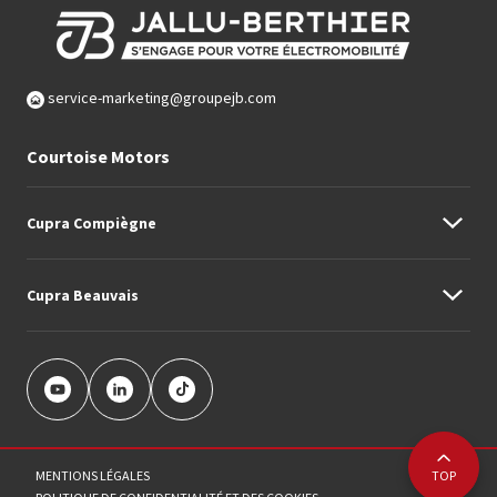
service-marketing@groupejb.com
Courtoise Motors
Cupra Compiègne
Cupra Beauvais
242 Avenue Jean Moulin
03 44 90 71 28
Avenue des Pommerets RN1 Route d'Amiens
03 75 15 02 40
MENTIONS LÉGALES
TOP