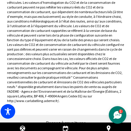
véhicules. Les valeurs d'homologation du CO2 et de la consommation de
carburant peuvent ne pas refléter les valeurs réels du CO2 et de la
consommation de carburant, qui dépendent de nombreux facteurs liés (à titre
d'exemple, mais pas exclusivement) au style de conduite, à l'itinéraire choisi,
aux conditions météorologiques et à l'état des routes, ainsi qu'aux conditions,
à l'utilisation et à l'équipement du véhicule. Les valeurs de CO2 et de
consommation de carburant rapportées se réfèrent à la version de base du
véhicule et peuvent varier lors de la phase de configuration suivante en
fonction du type d'équipement et/ou de la taille des pneus qui seront choisis.
Les valeurs de CO2 et de consommation de carburant du véhicule configuré ne
sont pas définies et peuvent varier en raison de changements dans le cycle de
production ; des valeurs plus actualisées seront disponibles chez le
concessionnaire choisi. Dans tous les cas, les valeurs officiels de CO2 et de
consommation de carburant du véhicule acheté par le client seront fournies
avec les documents accompagnant le véhicule. Pour de plus amples
renseignements sur les consommations de carburant et les émissions de CO2,
veuillez consulter le guide pratique intitulé " Consommations
conventionnelles de carburant et émissions de CO2 des véhicules particuliers
neufs " disponible gratuitement dans tous les points de vente ou auprès de
l'ADEME - Agence de l'Environnement et de la Maîtrise de l'Énergie (Éditions, 2
square Lafayette, BP 406, F-49004 Angers Cedex 01) ou sur
http://www.carlabelling.ademe.fr/.
1
Pensez à covoiturer