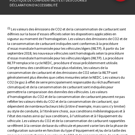
POLITIQUE DE CONFIDENTIALITÉ ET DES COOKIES
DÉCLARATION D’ACCESSIBILITÉ
(1)
Les valeurs des émissions de CO2 et de la consommation de carburant sont
définies sur la base d'essais officiels selon les dispositions applicables en
vigueur au moment de l'homologation. Les valeurs des émissions de CO2 et de
la consommation de carburant indiquées sont conformes à la procédure
d'essai mondiale harmonisée pour les véhicules légers (WLTP). À partir du 1er
septembre 2018, les nouveaux véhicules sont homologués selon la procédure
d'essai mondiale harmonisée pour les véhicules légers (WLTP). La procédure
WLTP remplace le cycle NEDC, procédure d'essai précédemment utilisée.
Compte tenu des conditions d'essai plus réalistes, les valeurs de la
consommation de carburant et des émissions de CO2 selon la WLTP sont
généralement plus élevées que celles mesurées selon le NEDC. Les valeurs du
CO2 (le gaz à effet de serre principalement responsable du réchauffement
climatique) et de la consommation de carburant sont indiquées pour
permettre la comparaison des données des véhicules. Les valeurs
d'homologation du CO2 et de la consommation de carburant peuvent ne pas
refléter les valeurs réels du CO2 et de la consommation de carburant, qui
dépendent de nombreux facteurs liés (à titre d'exemple, mais sans s'y limiter)
au style de conduite, à l'itinéraire choisi, aux conditions météorologiques et à
l'état des routes ainsi qu'aux conditions, à l'utilisation et à l'équipement du
véhicule. Les valeurs du CO2 et de la consommation de carburant rapportées
se réfèrent à la version de base du véhicule et peuvent varier lors de la phase de
configuration suivante en fonction du type d'équipement et/ou de la taille des