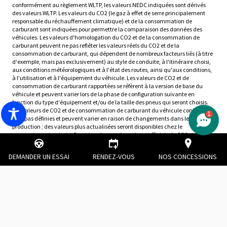
conformément au règlement WLTP, les valeurs NEDC indiquées sont dérivés
des valeurs WLTP. Les valeurs du CO2 (le gaz à effet de serre principalement
responsable du réchauffement climatique) et de la consommation de
carburant sont indiquées pour permettre la comparaison des données des
véhicules. Les valeurs d'homologation du CO2 et de la consommation de
carburant peuvent ne pas refléter les valeurs réels du CO2 et de la
consommation de carburant, qui dépendent de nombreux facteurs liés (à titre
d'exemple, mais pas exclusivement) au style de conduite, à l'itinéraire choisi,
aux conditions météorologiques et à l'état des routes, ainsi qu'aux conditions,
à l'utilisation et à l'équipement du véhicule. Les valeurs de CO2 et de
consommation de carburant rapportées se réfèrent à la version de base du
véhicule et peuvent varier lors de la phase de configuration suivante en
fonction du type d'équipement et/ou de la taille des pneus qui seront choisis.
Les valeurs de CO2 et de consommation de carburant du véhicule configuré ne
1
sont pas définies et peuvent varier en raison de changements dans le cycle de
production ; des valeurs plus actualisées seront disponibles chez le
concessionnaire choisi. Dans tous les cas, les valeurs officiels de CO2 et de
consommation de carburant du véhicule acheté par le client seront fournies
avec les documents accompagnant le véhicule. Pour de plus amples
DEMANDER UN ESSAI
RENDEZ-VOUS
NOS CONCESSIONS
renseignements sur les consommations de carburant et les émissions de CO2,
veuillez consulter le guide pratique intitulé " Consommations
conventionnelles de carburant et émissions de CO2 des véhicules particuliers
neufs " disponible gratuitement dans tous les points de vente ou auprès de
l'ADEME - Agence de l'Environnement et de la Maîtrise de l'Énergie (Éditions, 2
square Lafayette, BP 406, F-49004 Angers Cedex 01) ou sur
http://www.carlabelling.ademe.fr/.