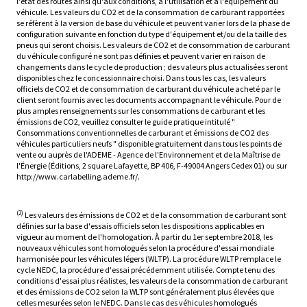
l'état des routes ainsi qu'aux conditions, à l'utilisation et à l'équipement du
véhicule. Les valeurs du CO2 et de la consommation de carburant rapportées
se réfèrent à la version de base du véhicule et peuvent varier lors de la phase de
configuration suivante en fonction du type d'équipement et/ou de la taille des
pneus qui seront choisis. Les valeurs de CO2 et de consommation de carburant
du véhicule configuré ne sont pas définies et peuvent varier en raison de
changements dans le cycle de production ; des valeurs plus actualisées seront
disponibles chez le concessionnaire choisi. Dans tous les cas, les valeurs
officiels de CO2 et de consommation de carburant du véhicule acheté par le
client seront fournis avec les documents accompagnant le véhicule. Pour de
plus amples renseignements sur les consommations de carburant et les
émissions de CO2, veuillez consulter le guide pratique intitulé "
Consommations conventionnelles de carburant et émissions de CO2 des
véhicules particuliers neufs " disponible gratuitement dans tous les points de
vente ou auprès de l'ADEME - Agence de l'Environnement et de la Maîtrise de
l'Énergie (Éditions, 2 square Lafayette, BP 406, F-49004 Angers Cedex 01) ou sur
http://www.carlabelling.ademe.fr/.
(2)
Les valeurs des émissions de CO2 et de la consommation de carburant sont
définies sur la base d'essais officiels selon les dispositions applicables en
vigueur au moment de l'homologation. À partir du 1er septembre 2018, les
nouveaux véhicules sont homologués selon la procédure d'essai mondiale
harmonisée pour les véhicules légers (WLTP). La procédure WLTP remplace le
cycle NEDC, la procédure d'essai précédemment utilisée. Compte tenu des
conditions d'essai plus réalistes, les valeurs de la consommation de carburant
et des émissions de CO2 selon la WLTP sont généralement plus élevées que
celles mesurées selon le NEDC. Dans le cas des véhicules homologués