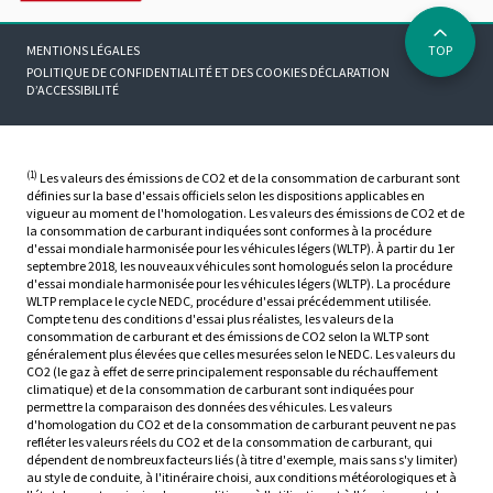
MENTIONS LÉGALES
TOP
POLITIQUE DE CONFIDENTIALITÉ ET DES COOKIES
DÉCLARATION
D’ACCESSIBILITÉ
(1)
Les valeurs des émissions de CO2 et de la consommation de carburant sont
définies sur la base d'essais officiels selon les dispositions applicables en
vigueur au moment de l'homologation. Les valeurs des émissions de CO2 et de
la consommation de carburant indiquées sont conformes à la procédure
d'essai mondiale harmonisée pour les véhicules légers (WLTP). À partir du 1er
septembre 2018, les nouveaux véhicules sont homologués selon la procédure
d'essai mondiale harmonisée pour les véhicules légers (WLTP). La procédure
WLTP remplace le cycle NEDC, procédure d'essai précédemment utilisée.
Compte tenu des conditions d'essai plus réalistes, les valeurs de la
consommation de carburant et des émissions de CO2 selon la WLTP sont
généralement plus élevées que celles mesurées selon le NEDC. Les valeurs du
CO2 (le gaz à effet de serre principalement responsable du réchauffement
climatique) et de la consommation de carburant sont indiquées pour
permettre la comparaison des données des véhicules. Les valeurs
d'homologation du CO2 et de la consommation de carburant peuvent ne pas
refléter les valeurs réels du CO2 et de la consommation de carburant, qui
dépendent de nombreux facteurs liés (à titre d'exemple, mais sans s'y limiter)
au style de conduite, à l'itinéraire choisi, aux conditions météorologiques et à